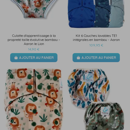
Culotte d'apprentissage à la
Kit 6 Couches lavables TE1
propreté taille évolutive bambou -
intégrales en bambou - Aaron
Aaron le Lion
109,95 €
14,90 €
AJOUTER AU PANIER
AJOUTER AU PANIER