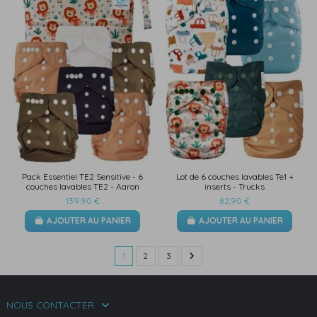
Pack Essentiel TE2 Sensitive - 6
Lot de 6 couches lavables Te1 +
couches lavables TE2 - Aaron
inserts - Trucks
139,90 €
82,90 €
AJOUTER AU PANIER
AJOUTER AU PANIER
1
2
3
NOUS CONTACTER