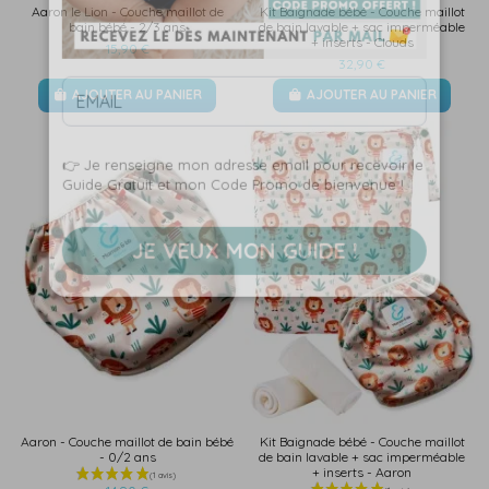
Aaron le Lion - Couche maillot de
Kit Baignade bébé - Couche maillot
bain bébé - 2/3 ans
de bain lavable + sac imperméable
+ inserts - Clouds
15,90 €
32,90 €
AJOUTER AU PANIER
AJOUTER AU PANIER
👉 Je renseigne mon adresse email pour recevoir le
Guide Gratuit et mon Code Promo de bienvenue !
JE VEUX MON GUIDE !
Aaron - Couche maillot de bain bébé
Kit Baignade bébé - Couche maillot
- 0/2 ans
de bain lavable + sac imperméable
+ inserts - Aaron