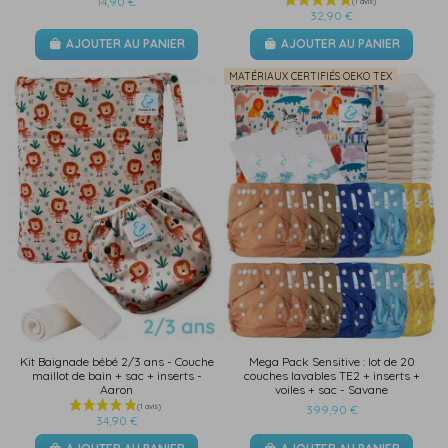
14,90 €
32,90 €
AJOUTER AU PANIER
AJOUTER AU PANIER
MATÉRIAUX CERTIFIÉS OEKO TEX
Kit Baignade bébé 2/3 ans - Couche
Mega Pack Sensitive : lot de 20
maillot de bain + sac + inserts -
couches lavables TE2 + inserts +
Aaron
voiles + sac - Savane
399,90 €
(3 avis)
34,90 €