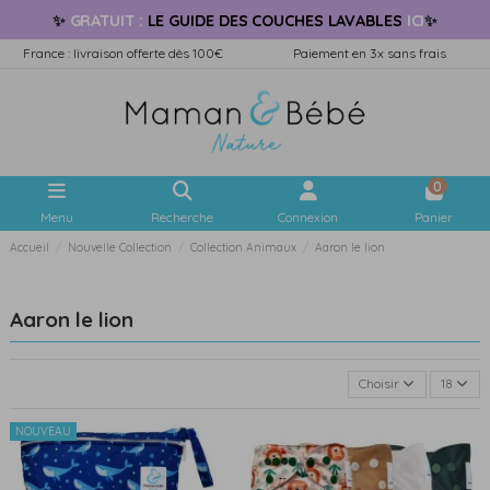
✨
GRATUIT
:
LE GUIDE
DES COUCHES LAVABLES
ICI
✨
France : livraison offerte dès 100€
Paiement en 3x sans frais
0
Menu
Recherche
Connexion
Panier
Accueil
Nouvelle Collection
Collection Animaux
Aaron le lion
Aaron le lion
Choisir
18
NOUVEAU