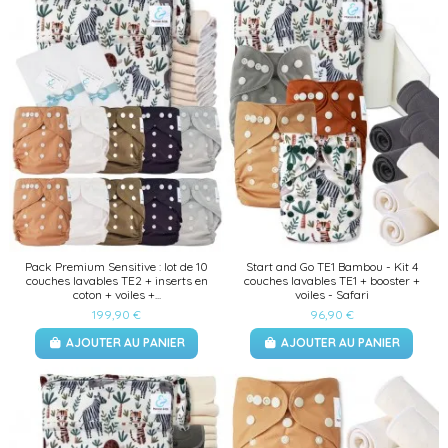
Pack Premium Sensitive : lot de 10
Start and Go TE1 Bambou - Kit 4
couches lavables TE2 + inserts en
couches lavables TE1 + booster +
coton + voiles +...
voiles - Safari
199,90 €
96,90 €
AJOUTER AU PANIER
AJOUTER AU PANIER