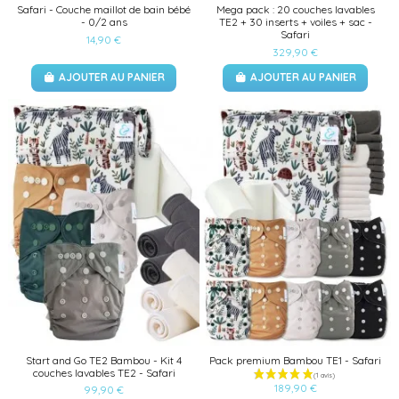
Safari - Couche maillot de bain bébé
Mega pack : 20 couches lavables
- 0/2 ans
TE2 + 30 inserts + voiles + sac -
Safari
14,90 €
329,90 €
AJOUTER AU PANIER
AJOUTER AU PANIER
Start and Go TE2 Bambou - Kit 4
Pack premium Bambou TE1 - Safari
couches lavables TE2 - Safari
189,90 €
99,90 €