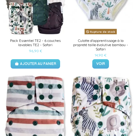
Rupture de stock
Pack Essentiel TE2 - 6 couches
Culotte d'apprentissage à la
lavables TE2 - Safari
propreté taille évolutive bambou -
Safari
96,90 €
14,90 €
AJOUTER AU PANIER
VOIR