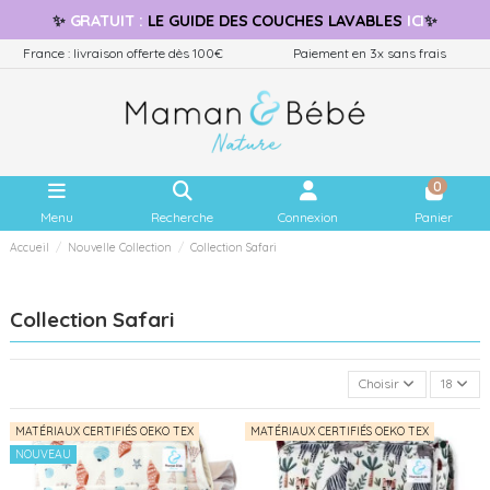
✨
GRATUIT
:
LE GUIDE
DES COUCHES LAVABLES
ICI
✨
France : livraison offerte dès 100€
Paiement en 3x sans frais
0
Menu
Recherche
Connexion
Panier
Accueil
Nouvelle Collection
Collection Safari
Collection Safari
Choisir
18
MATÉRIAUX CERTIFIÉS OEKO TEX
MATÉRIAUX CERTIFIÉS OEKO TEX
NOUVEAU