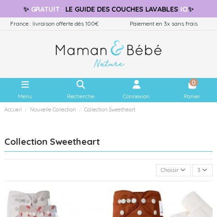
✨
GRATUIT
:
LE GUIDE
DES COUCHES LAVABLES
ICI
✨
France : livraison offerte dès 100€
Paiement en 3x sans frais
0
Menu
Recherche
Connexion
Panier
Accueil
Nouvelle Collection
Collection Sweetheart
Collection Sweetheart
Choisir
3