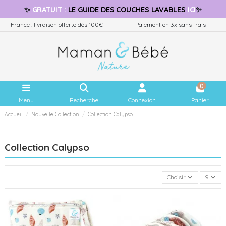
✨
GRATUIT
:
LE GUIDE
DES COUCHES LAVABLES
ICI
✨
France : livraison offerte dès 100€
Paiement en 3x sans frais
0
Menu
Recherche
Connexion
Panier
Accueil
Nouvelle Collection
Collection Calypso
Collection Calypso
Choisir
9