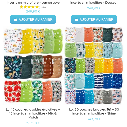
inserts en microfibre - Lemon Love
inserts en microfibre - Douceur
249,90 €
249,90 €
AJOUTER AU PANIER
AJOUTER AU PANIER
(1 avis)
Lot 15 couches lavables évolutives +
Lot 30 couches lavables Te1 + 30
15 inserts en microfibre - Mix &
inserts en microfibre - Shine
Match
349,90 €
199,90 €