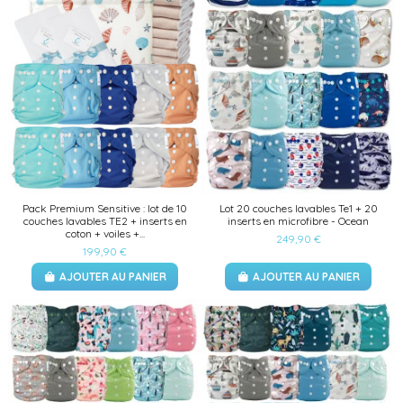
Pack Premium Sensitive : lot de 10
Lot 20 couches lavables Te1 + 20
couches lavables TE2 + inserts en
inserts en microfibre - Ocean
coton + voiles +...
249,90 €
199,90 €
AJOUTER AU PANIER
AJOUTER AU PANIER