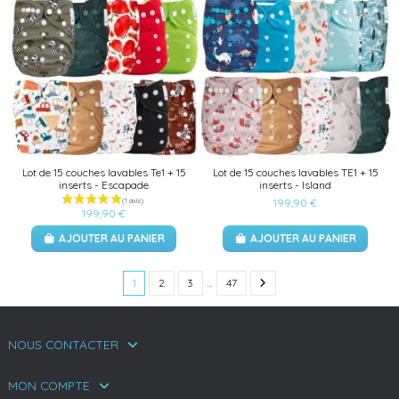
(1 avis)
Lot de 15 couches lavables Te1 + 15
Lot de 15 couches lavables TE1 + 15
inserts - Escapade
inserts - Island
199,90 €
199,90 €
AJOUTER AU PANIER
AJOUTER AU PANIER
1
2
3
…
47
NOUS CONTACTER
MON COMPTE