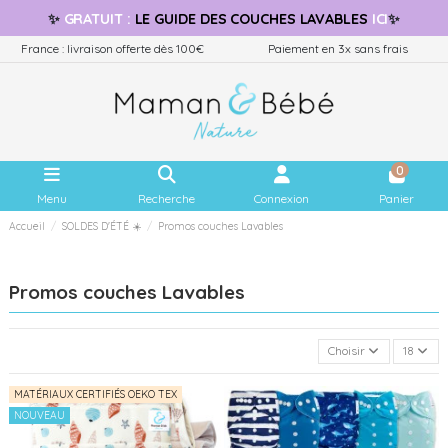
✨
GRATUIT
:
LE GUIDE
DES COUCHES LAVABLES
ICI
✨
France : livraison offerte dès 100€
Paiement en 3x sans frais
0
Menu
Recherche
Connexion
Panier
Accueil
SOLDES D'ÉTÉ ☀️
Promos couches Lavables
Promos couches Lavables
Choisir
18
MATÉRIAUX CERTIFIÉS OEKO TEX
NOUVEAU