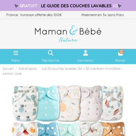
✨
GRATUIT
:
LE GUIDE
DES COUCHES LAVABLES
ICI
✨
France : livraison offerte dès 100€
Paiement en 3x sans frais
0
Menu
Recherche
Connexion
Panier
Accueil
Kits et packs
Lot 20 couches lavables Te1 + 20 inserts en microfibre -
Lemon Love