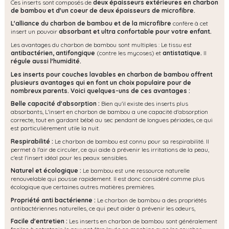
Ces inserts sont composés de
deux épaisseurs extérieures en charbon
de bambou et d'un coeur de deux épaisseurs de microfibre.
L'alliance du charbon de bambou et de la microfibre
confère à cet
insert un pouvoir
absorbant et ultra confortable pour votre enfant.
Les avantages du charbon de bambou sont multiples : Le tissu est
antibactérien, antifongique
(contre les mycoses) et
antistatique.
Il
régule aussi l'humidité.
Les inserts pour couches lavables en charbon de bambou offrent
plusieurs avantages qui en font un choix populaire pour de
nombreux parents. Voici quelques-uns de ces avantages :
Belle capacité d'absorption :
Bien qu'il existe des inserts plus
absorbants, L'insert en charbon de bambou a une capacité d'absorption
correcte, tout en gardant bébé au sec pendant de longues périodes, ce qui
est particulièrement utile la nuit.
Respirabilité :
Le charbon de bambou est connu pour sa respirabilité. Il
permet à l'air de circuler, ce qui aide à prévenir les irritations de la peau,
c'est l'insert idéal pour les peaux sensibles.
Naturel et écologique :
Le bambou est une ressource naturelle
renouvelable qui pousse rapidement. Il est donc considéré comme plus
écologique que certaines autres matières premières.
Propriété anti bactérienne :
Le charbon de bambou a des propriétés
antibactériennes naturelles, ce qui peut aider à prévenir les odeurs,
Facile d'entretien :
Les inserts en charbon de bambou sont généralement