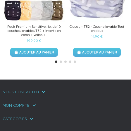
Pack Premium Sensitive : lot de 10
Cloudy - TE2 - Couche lavable Tout
couches lavables TE2 + inserts en
en deux
coton + voiles +...
14,90 €
199,90 €
AJOUTER AU PANIER
AJOUTER AU PANIER
NOUS CONTACTER
MON COMPTE
CATÉGORIES