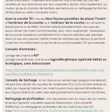
faciles à entretenir. ls peuvent être lavés en machine avec les couches
lavables, et vous étonneront par leur capacité à sécher ultra rapidement. La
couleur grise du charbon de bambou permet aussi un nettoyage facilité, les
tâches dûes au selles marquent moins.
Avec la couche TE1
, il existe
deux façons possibles de placer l'insert
:
à
l'extérieur de la couche
ou à l'
intérieur de la couche
(en utilisant la
poche prévue a cet effet). Comme indiqué précédemment vous pouvez
aussi utiliser cet insert comme booster, pour venir augmenter l'absorption
de la couche lavable en complément d'un insert en bambou par exemple.
Dans ce cas vous pouvez mettre l'insert en bambou par dessus la poche et
l'insert en microfibre dans la poche de la couche lavables TE1 par exemple.
Conseils d'entretien
:
Lavage des inserts à
40°
Lavage conseillé avec une lessive
hypoallergénique (spéciale bébé) ou
écologique, s
ans Adoucissant
.
Vous trouverez notre sélection de lessives compatibles avec nos
couches lavables en cliquant ici
Conseils de Séchage
: à l'air libre ou en sèche linge (programme délicat).
Ne pas faire sécher les couches (le revêtement PUL) à la lumière directe du
soleil, au risque de l'abimer. Les inserts quant à eux peuvent être étendus
aux rayons directs du soleil, cela aide grandement à faire partir les tâches.
Nettoyage en profondeur :
Afin de prendre soin au mieux de vos inserts
et de leur garantir une belle capacité d'absorption, il est conseillé
d'effectuer un nettoyage en profondeur de vos inserts tous les 4/5
mois.
Retrouvez ici la marche à suivre pour un décrassage de vos