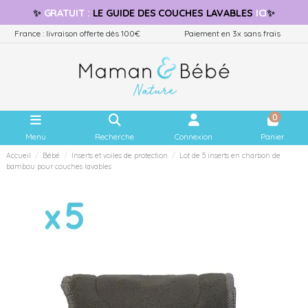
✨
GRATUIT
:
LE GUIDE
DES COUCHES LAVABLES
ICI
✨
France : livraison offerte dès 100€
Paiement en 3x sans frais
0
Menu
Recherche
Connexion
Panier
Accueil
Bébé
Inserts et voiles de protection
Lot de 5 inserts en charbon de
bambou pour couches lavables