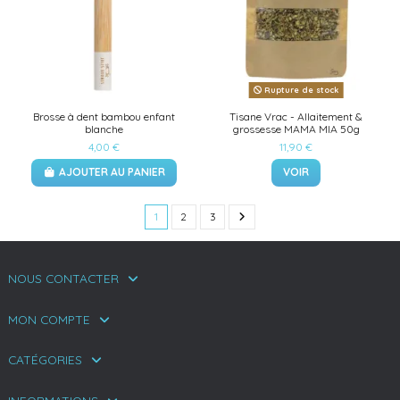
Rupture de stock
Brosse à dent bambou enfant
Tisane Vrac - Allaitement &
blanche
grossesse MAMA MIA 50g
4,00 €
11,90 €
AJOUTER AU PANIER
VOIR
1
2
3
NOUS CONTACTER
MON COMPTE
CATÉGORIES