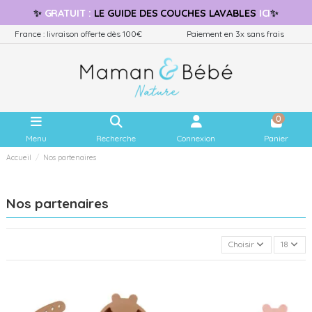
✨
GRATUIT
:
LE GUIDE
DES COUCHES LAVABLES
ICI
✨
France : livraison offerte dès 100€
Paiement en 3x sans frais
0
Menu
Recherche
Connexion
Panier
Accueil
Nos partenaires
Nos partenaires
Choisir
18