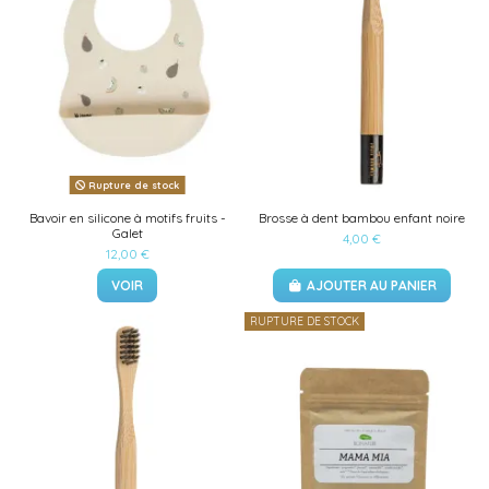
Rupture de stock
Bavoir en silicone à motifs fruits -
Brosse à dent bambou enfant noire
Galet
4,00 €
12,00 €
VOIR
AJOUTER AU PANIER
RUPTURE DE STOCK