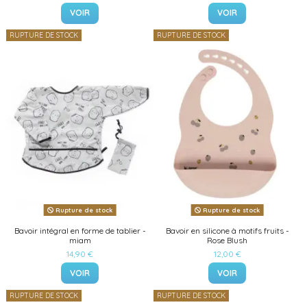
VOIR
VOIR
RUPTURE DE STOCK
RUPTURE DE STOCK
Rupture de stock
Rupture de stock
Bavoir intégral en forme de tablier -
Bavoir en silicone à motifs fruits -
miam
Rose Blush
14,90 €
12,00 €
VOIR
VOIR
RUPTURE DE STOCK
RUPTURE DE STOCK