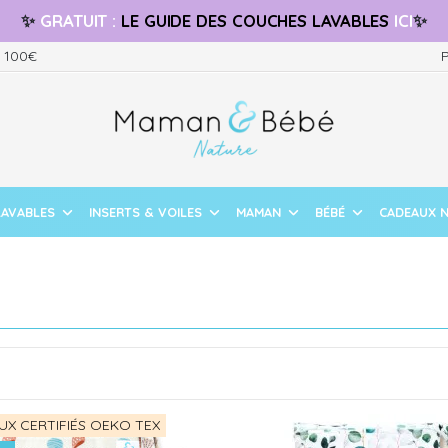
✨
GRATUIT
:
LE GUIDE
DES COUCHES LAVABLES
ICI
✨
s 100€
P
LAVABLES
INSERTS & VOILES
MAMAN
BÉBÉ
CADEAUX 
UX CERTIFIÉS OEKO TEX