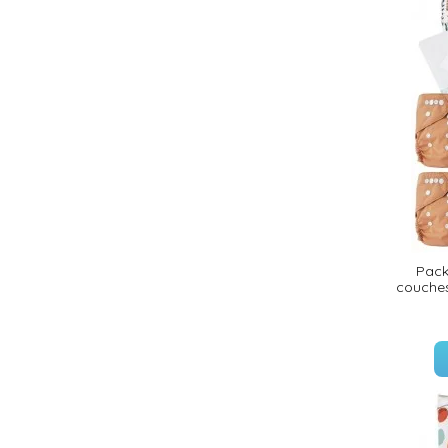
(18 avis)
Pack
couches