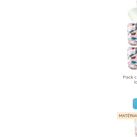
Pack 
l
MATÉRIA