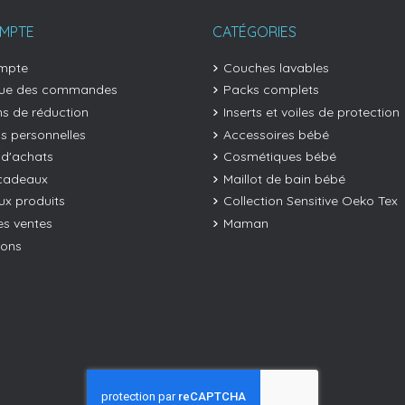
MPTE
CATÉGORIES
mpte
Couches lavables
que des commandes
Packs complets
s de réduction
Inserts et voiles de protection
os personnelles
Accessoires bébé
 d'achats
Cosmétiques bébé
cadeaux
Maillot de bain bébé
x produits
Collection Sensitive Oeko Tex
es ventes
Maman
ions