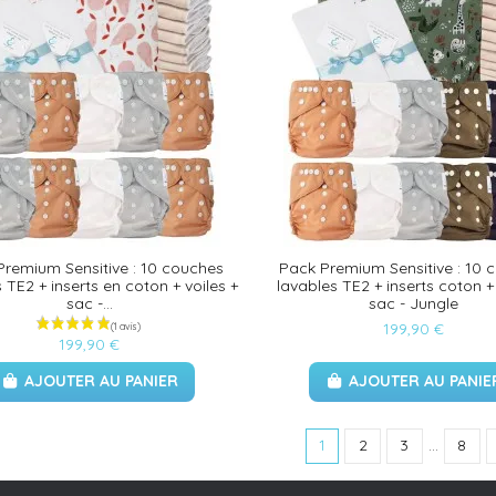
Premium Sensitive : 10 couches
Pack Premium Sensitive : 10 
 TE2 + inserts en coton + voiles +
lavables TE2 + inserts coton + 
sac -...
sac - Jungle
199,90 €
199,90 €
AJOUTER AU PANIER
AJOUTER AU PANIE
1
2
3
…
8