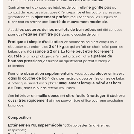
Contrairement aux couches jetables de bain, elle
ne gonfle pas
au
contact de l'eau. Les élastiques à l'entrejambe et les boutons pressions
garantissent un
ajustement parfait
, réduisant ainsi les risques de
fuites tout en offrant une
liberté de mouvement maximale.
Aussi,
les coutures de nos maillots de bain bébés
ont été conçues
pour que
l'eau ne s'infiltre pas
dans la couche de bain.
Pratique et simple d'utilisation
, ce maillot de bain est conçu pour
s'adapter aux enfants de
3 à 18 kg
, ce qui en fait un choix idéal pour les
bébés de la
naissance à 2 ans
. La
taille peut être facilement
ajustée
à la morphologie de l'enfant grâce à notre
système de
boutons pressions
, assurant un ajustement parfait à chaque
utilisation.
Pour
une absorption supplémentaire
, vous pouvez
placer un insert
dans la couche de bain.
Cela permettra d'absorber les urines de bébé.
À noter que l’insert est à placer
uniquement lorsque bébé est hors
de l’eau
, dans le but de retenir les urines.
Son
intérieur en maille douce
est
ultra facile à nettoyer
. Il
sèchera
aussi très rapidement
afin de pouvoir être utilisé pour une prochaine
baignade.
Composition :
Extérieur en PUL imperméable
100% polyester (matière très
respirante)