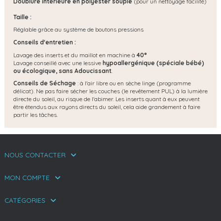
Doublure intérieure en polyester souple
(pour un nettoyage facilité)
Taille :
Réglable grâce au système de boutons pressions
Conseils d'entretien :
Lavage des inserts et du maillot en machine à
40°
Lavage conseillé avec une lessive
hypoallergénique (spéciale bébé)
ou écologique, s
ans Adoucissant
.
Conseils de Séchage
: à l'air libre ou en sèche linge (programme
délicat). Ne pas faire sécher les couches (le revêtement PUL) à la lumière
directe du soleil, au risque de l'abimer. Les inserts quant à eux peuvent
être étendus aux rayons directs du soleil, cela aide grandement à faire
partir les tâches.
NOUS CONTACTER
MON COMPTE
CATÉGORIES