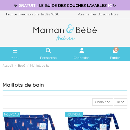
✨
GRATUIT
:
LE GUIDE
DES COUCHES LAVABLES
ICI
✨
France : livraison offerte dès 100€
Paiement en 3x sans frais
0
Menu
Recherche
Connexion
Panier
Accueil
Bébé
Maillots de bain
Maillots de bain
Choisir
18
NOUVEAU
NOUVEAU