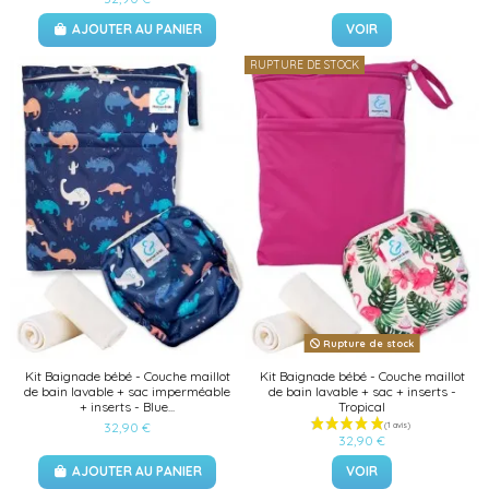
(2 avis)
AJOUTER AU PANIER
VOIR
RUPTURE DE STOCK
Rupture de stock
Kit Baignade bébé - Couche maillot
Kit Baignade bébé - Couche maillot
de bain lavable + sac imperméable
de bain lavable + sac + inserts -
+ inserts - Blue...
Tropical
32,90 €
32,90 €
AJOUTER AU PANIER
VOIR