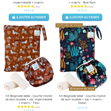
imperméable + inserts...
+ inserts - Blue Rain
34,90 €
32,90 €
AJOUTER AU PANIER
AJOUTER AU PANIER
RUPTURE DE STOCK
Rupture de stock
Kit Baignade bébé - Couche maillot
Kit Baignade bébé - Couche maillot
de bain lavable + sac imperméable
de bain lavable + sac + inserts -
+ inserts - Titou
Ocean
32,90 €
32,90 €