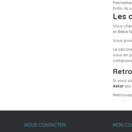
Permetten
Enfin, ils
Les 
Vous cher
et Bébé N
Vous pourr
(33 avis)
Le silicon
nous en p
composan
Retro
Si vous s
(35 avis)
Astor
est
Retrouvez
(36 avis)
NOUS CONTACTER
MON CO