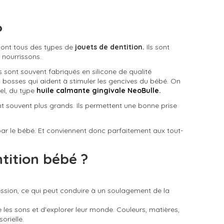
?
ont tous des types de
jouets de dentition.
Ils sont
 nourrissons.
s sont souvent fabriqués en silicone de qualité
s bosses qui aident à stimuler les gencives du bébé. On
el, du type
huile calmante gingivale NeoBulle
.
nt souvent plus grands. Ils permettent une bonne prise
 par le bébé. Et conviennent donc parfaitement aux tout-
tition bébé ?
ession, ce qui peut conduire à un soulagement de la
es sons et d'explorer leur monde. Couleurs, matières,
orielle.