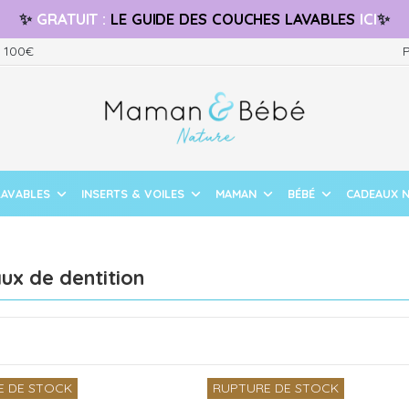
✨
GRATUIT
:
LE GUIDE
DES COUCHES LAVABLES
ICI
✨
s 100€
P
LAVABLES
INSERTS & VOILES
MAMAN
BÉBÉ
CADEAUX 
ux de dentition
E DE STOCK
RUPTURE DE STOCK