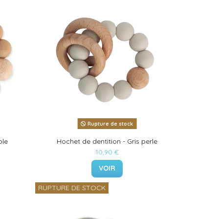
Rupture de stock
ble
Hochet de dentition - Gris perle
10,90 €
VOIR
RUPTURE DE STOCK