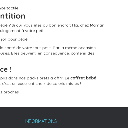
ce tactile.
entition
bé ? Si oui, vous êtes au bon endroit ! Ici, chez Maman
ulagement à votre petit.
(1 avis)
 joli pour bébé !
r la santé de votre tout-petit. Par la même occasion,
uses. Elles peuvent, en conséquence, contenir des
ce !
ris dans nos packs prêts à offrir. Le
coffret bébé
, c’est un excellent choix de coloris mixtes !
os proches.
INFORMATIONS