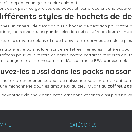
t d’y appliquer un gel dentaire calmant
 sont doux pour les gencives des bébés et leur procurent une expérien
différents styles de hochets de d
chez un anneau de dentition ou un hochet de dentition pour votre bé
ature, nous avons une grande sélection qui est sûre de fournir un so
ez choisir votre coloris afin de trouver celui qui vous semble le plus
e naturel et le bois naturel sont en effet les meilleures matières pou
rofitons pour vous mettre en garde contre certaines matières doute
ts dangereux et non-recommandés, comme le BPA, par exemple.
uvez-les aussi dans les packs naissan
ouhaitez opter pour un cadeau de naissance, sachez qu’ils sont comp
 une mignonnerie pour les amoureux du bleu. Quant au
coffret Zoé
 davantage de choix dans cette catégorie et faites ainsi plaisir à v
MPTE
CATÉGORIES