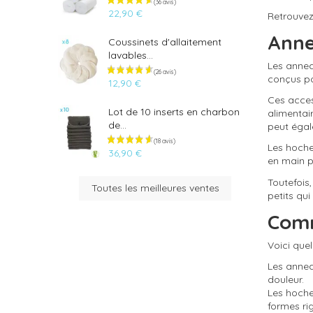
22,90 €
Retrouve
Anne
Coussinets d'allaitement
lavables...
Les annea
conçus po
12,90 €
Ces access
Lot de 10 inserts en charbon
alimentai
de...
peut égal
Les hoche
36,90 €
en main p
Toutefois
Toutes les meilleures ventes
petits qu
Comm
Voici quel
Les annea
douleur.
Les hoche
formes ri