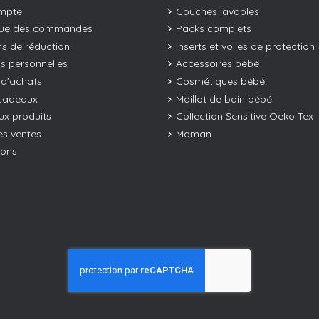
mpte
Couches lavables
que des commandes
Packs complets
s de réduction
Inserts et voiles de protection
os personnelles
Accessoires bébé
 d'achats
Cosmétiques bébé
cadeaux
Maillot de bain bébé
x produits
Collection Sensitive Oeko Tex
es ventes
Maman
ions