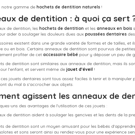
z notre gamme de
hochets de dentition naturels
!
aux de dentition : à quoi ça sert 
ux de dentition, les
hochets de dentition
et les
anneaux en bois
s
ur aider à soulager les douleurs dues aux
poussées dentaires
des
oires existent dans une grande variété de formes et de tailles, et il
re ou en bois. Certains anneaux de dentition sont pourvus de petite
ement profiter de cet
accessoire bébé
pour y déposer un peu de g
ts de dentition sont similaires aux anneaux de dentition, mais ils so
our l’enfant, et servent même de
jouet d’éveil
!
, ces jouets dentaires sont tous assez faciles à tenir et à manipuler
i ont du mal à s'accrocher aux objets.
ent agissent les anneaux de den
ques-uns des avantages de l'utilisation de ces jouets :
ux de dentition aident à soulager les gencives et les dents de la pr
ts de dentition sont un moyen amusant pour les bébés d'apprendre l
golotes et sons seront ainsi au rendez-vous pour une expérience sens