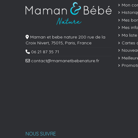
Mon co
Histori
Mes bon
Mes inf
Ma liste
Maman et bebe nature 200 rue de la
(26 avis)
Cartes 
Croix Nivert, 75015, Paris, France
Nouveau
06 21 87 35 71
Meilleur
contact@mamanetbebenature.fr
Promot
(18 avis)
NOUS SUIVRE