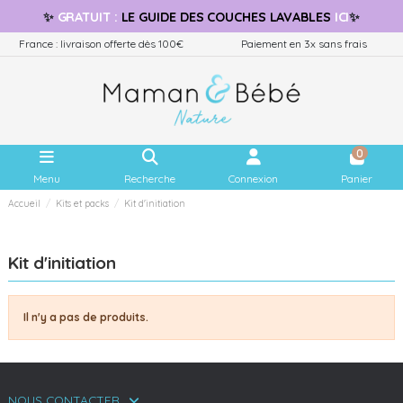
✨
GRATUIT
:
LE GUIDE
DES COUCHES LAVABLES
ICI
✨
France : livraison offerte dès 100€
Paiement en 3x sans frais
0
Menu
Recherche
Connexion
Panier
Accueil
Kits et packs
Kit d'initiation
Kit d'initiation
Il n'y a pas de produits.
NOUS CONTACTER