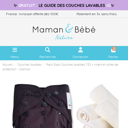
✨
GRATUIT
:
LE GUIDE
DES COUCHES LAVABLES
ICI
✨
France : livraison offerte dès 100€
Paiement en 3x sans frais
0
Menu
Recherche
Connexion
Panier
Accueil
Couches lavables
Pack Essai Couches lavables TE2 + insert et voiles de
protection - Cosmos