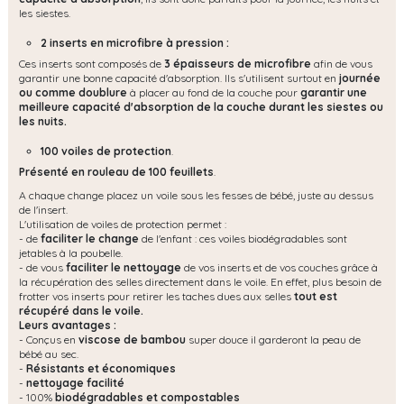
les siestes.
2 inserts en microfibre à pression :
Ces inserts sont composés de
3 épaisseurs de microfibre
afin de vous
garantir une bonne capacité d'absorption. Ils s'utilisent surtout en
journée
ou comme doublure
à placer au fond de la couche pour
garantir une
meilleure capacité d'absorption de la couche durant les siestes ou
les nuits.
100 voiles de protection
.
Présenté en rouleau de 100 feuillets
.
A chaque change placez un voile sous les fesses de bébé, juste au dessus
de l'insert.
L'utilisation de voiles de protection permet :
- de
faciliter le change
de l'enfant : ces voiles biodégradables sont
jetables à la poubelle.
- de vous
faciliter le nettoyage
de vos inserts et de vos couches grâce à
la récupération des selles directement dans le voile. En effet, plus besoin de
frotter vos inserts pour retirer les taches dues aux selles
tout est
récupéré dans le voile.
Leurs avantages :
- Conçus en
viscose de bambou
super douce il garderont la peau de
bébé au sec.
-
Résistants et économiques
-
nettoyage facilité
- 100%
biodégradables et compostables