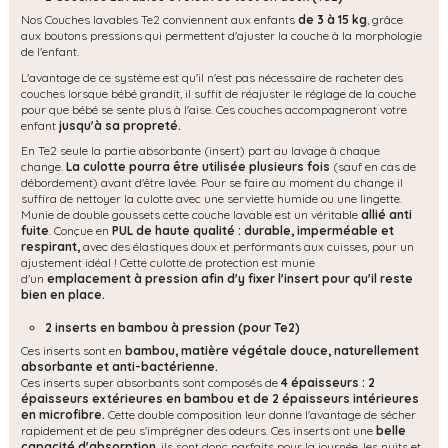
Nos Couches lavables Te2 conviennent aux enfants
de 3 à 15 kg
, grâce
aux boutons pressions qui permettent d'ajuster la couche à la morphologie
de l'enfant.
L'avantage de ce système est qu'il n'est pas nécessaire de racheter des
couches lorsque bébé grandit, il suffit de réajuster le réglage de la couche
pour que bébé se sente plus à l'aise. Ces couches accompagneront votre
enfant
jusqu'à sa propreté.
En Te2 seule la partie absorbante (insert) part au lavage à chaque
change.
La culotte pourra être utilisée plusieurs fois
(sauf en cas de
débordement) avant d'être lavée. Pour se faire au moment du change il
suffira de nettoyer la culotte avec une serviette humide ou une lingette.
Munie de double goussets cette couche lavable est un véritable
allié anti
fuite
. Conçue en
PUL de haute qualité : durable, imperméable et
respirant,
avec des élastiques doux et performants aux cuisses, pour un
ajustement idéal ! Cette culotte de protection est munie
d'un
emplacement à pression afin d'y fixer l'insert pour qu'il reste
bien en place.
2 inserts en bambou à pression (pour Te2)
Ces inserts sont en
bambou, matière végétale douce, naturellement
absorbante et anti-bactérienne.
Ces inserts super absorbants sont composés de
4 épaisseurs : 2
épaisseurs extérieures en bambou et de 2 épaisseurs intérieures
en microfibre.
Cette double composition leur donne l'avantage de sécher
rapidement et de peu s'imprégner des odeurs. Ces inserts ont une
belle
capacité d'absorption
, ils sont donc parfaits pour la journée, les nuits et