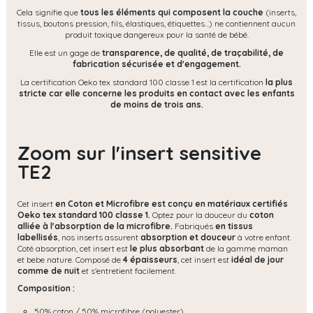
Cela signifie que
tous les éléments qui composent la couche
(inserts,
tissus, boutons pression, fils, élastiques, étiquettes...) ne contiennent aucun
produit toxique dangereux pour la santé de bébé.
Elle est un gage de
transparence, de qualité, de traçabilité, de
fabrication sécurisée et d'engagement.
La certification Oeko tex standard 100 classe 1 est la certification
la plus
stricte car elle concerne les produits en contact avec les enfants
de moins de trois ans.
Zoom sur l'insert sensitive
TE2
Cet insert
en Coton et Microfibre est conçu en matériaux certifiés
Oeko tex standard 100 classe 1.
Optez pour la douceur du
coton
alliée à l'absorption de la microfibre.
Fabriqués
en tissus
labellisés
, nos inserts assurent
absorption et douceur
à votre enfant.
Coté absorption, cet insert est
le plus absorbant
de la gamme maman
et bebe nature. Composé de
4 épaisseurs
, cet insert est
idéal de jour
comme de nuit
et s'entretient facilement.
Composition :
50% coton / 50% microfibre (polyester)