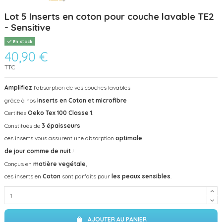
Lot 5 Inserts en coton pour couche lavable TE2
- Sensitive
En stock
40,90 €
TTC
Amplifiez
l'absorption de vos couches lavables
grâce à nos
inserts en Coton et microfibre
Certifiés
Oeko Tex 100 Classe 1
.
Constitués de
3 épaisseurs
ces inserts vous assurent une absorption
optimale
de jour comme de nuit
!
Conçus en
matière vegétale
,
ces inserts en
Coton
sont parfaits pour
les peaux sensibles
.
AJOUTER AU PANIER