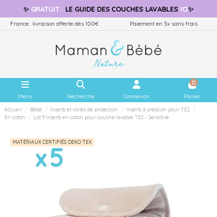
✨
GRATUIT
:
LE GUIDE
DES COUCHES LAVABLES
ICI
✨
France : livraison offerte dès 100€
Paiement en 3x sans frais
0
Menu
Recherche
Connexion
Panier
Accueil
Bébé
Inserts et voiles de protection
Inserts à pression pour TE2
En coton
Lot 5 Inserts en coton pour couche lavable TE2 - Sensitive
MATÉRIAUX CERTIFIÉS OEKO TEX