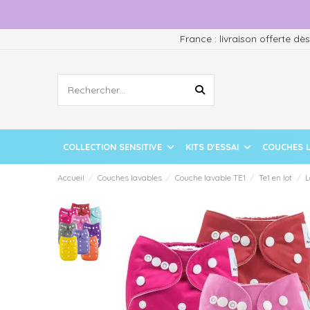
France : livraison offerte dè
COLLECTION SENSITIVE
KITS D'ESSAI
COUCHES 
Accueil
Couches lavables
Couche lavable TE1
Te1 en lot
L