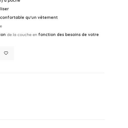
1) à poche
liser
confortable qu'un vêtement
he
ion
de la couche en
fonction des besoins de votre