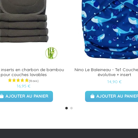
5 inserts en charbon de bambou
Nino Le Baleineau - Te1 Couche
pour couches lavables
évolutive + insert
14,90 €
16,95 €
AJOUTER AU PANIER
AJOUTER AU PANIE