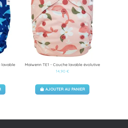
 lavable
Maïwenn TE1 - Couche lavable évolutive
Sac imper
2 poch
14,90 €
R
AJOUTER AU PANIER