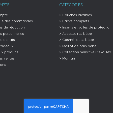
MPTE
CATÉGORIES
mpte
Couches lavables
que des commandes
Packs complets
s de réduction
Inserts et voiles de protection
os personnelles
Accessoires bébé
 d'achats
Cosmétiques bébé
cadeaux
Maillot de bain bébé
x produits
Collection Sensitive Oeko Tex
es ventes
Maman
ions