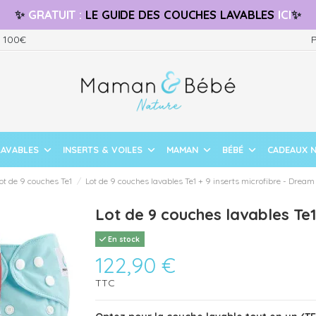
✨
GRATUIT
:
LE GUIDE
DES COUCHES LAVABLES
ICI
✨
s 100€
P
LAVABLES
INSERTS & VOILES
MAMAN
BÉBÉ
CADEAUX 
ot de 9 couches Te1
Lot de 9 couches lavables Te1 + 9 inserts microfibre - Dream
Lot de 9 couches lavables Te1
En stock
122,90 €
TTC