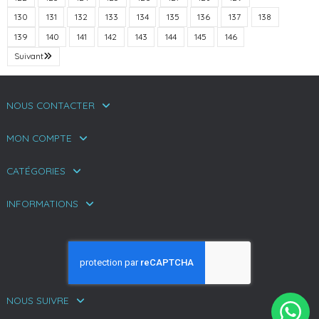
130
131
132
133
134
135
136
137
138
139
140
141
142
143
144
145
146
Suivant
NOUS CONTACTER
MON COMPTE
CATÉGORIES
INFORMATIONS
NOUS SUIVRE