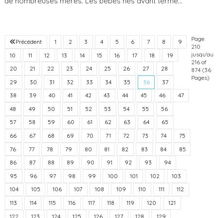
de nombreuses mères. Les bébés nés avant terme...
Page
Précédent
1
2
3
4
5
6
7
8
9
210
jusqu'au
10
11
12
13
14
15
16
17
18
19
216 of
20
21
22
23
24
25
26
27
28
874 (36
Pages)
29
30
31
32
33
34
35
36
37
38
39
40
41
42
43
44
45
46
47
48
49
50
51
52
53
54
55
56
57
58
59
60
61
62
63
64
65
66
67
68
69
70
71
72
73
74
75
76
77
78
79
80
81
82
83
84
85
86
87
88
89
90
91
92
93
94
95
96
97
98
99
100
101
102
103
104
105
106
107
108
109
110
111
112
113
114
115
116
117
118
119
120
121
122
123
124
125
126
127
128
129