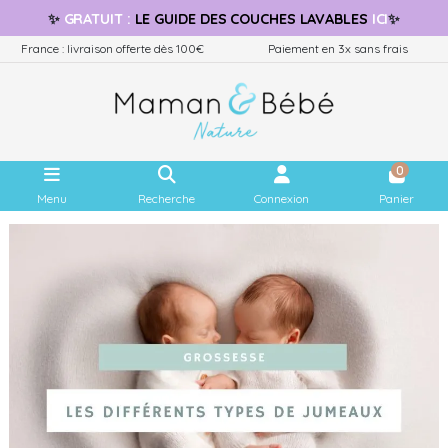
✨
GRATUIT
:
LE GUIDE
DES COUCHES LAVABLES
ICI
✨
France : livraison offerte dès 100€
Paiement en 3x sans frais
0
Menu
Recherche
Connexion
Panier