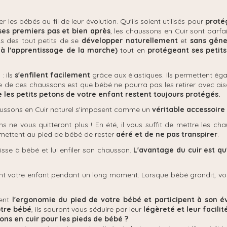
es bébés au fil de leur évolution. Qu'ils soient utilisés pour
proté
ses premiers pas et bien après
, les chaussons en Cuir sont parfai
s des tout petits de se
développer naturellement
et
sans gêne
 à l'apprentissage de la marche)
tout en
protégeant ses petits
s
: ils
s'enfilent facilement
grâce aux élastiques. Ils permettent ég
e de ces chaussons est que bébé ne pourra pas les retirer avec ais
 les petits petons de votre enfant restent toujours protégés.
haussons en Cuir naturel s'imposent comme un
véritable accessoir
ns ne vous quitteront plus ! En été, il vous suffit de mettre les
mettent au pied de bébé de rester
aéré et de ne pas transpirer
.
sse à bébé et lui enfiler son chausson.
L'avantage du cuir est qu'
nt votre enfant pendant un long moment. Lorsque bébé grandit, vo
ent
l'ergonomie du pied de votre bébé et participent à son é
otre bébé
, ils sauront vous séduire par leur
légèreté et leur facilité
ons en cuir pour les pieds de bébé ?