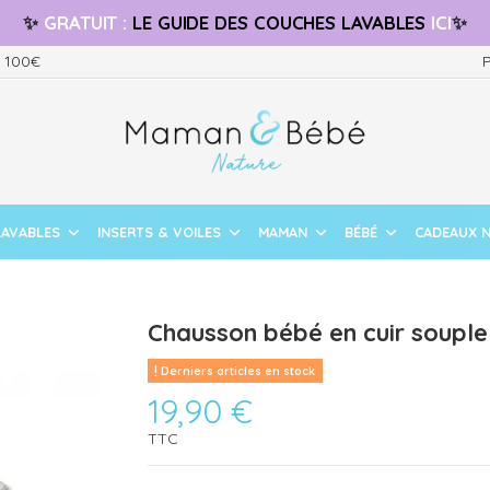
✨
GRATUIT
:
LE GUIDE
DES COUCHES LAVABLES
ICI
✨
s 100€
P
LAVABLES
INSERTS & VOILES
MAMAN
BÉBÉ
CADEAUX 
Chausson bébé en cuir souple 
Derniers articles en stock
19,90 €
TTC