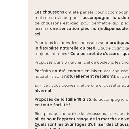
Les chaussons
ont été pensés pour accompagner l
mois de sa vie ou pour
l'accompagner lors de 
de chaussons est idéal pour permettre aux pied
assurer
une sensation pied nu
(indispensable
sol.
Pour tous les âges, les chaussons sont
pratique
la flexibilité naturelle du pied
. L'autre avantag
toujours perdues !
Cela permet de s'assurer que
Proposés dans un arc en ciel de couleurs, les c
Parfaits en été comme en hiver
, ces chausso
naturel, ils sont
naturellement respirants
et per
En hiver, vous pouvez mettre une chaussette épai
hivernal.
Proposés de la taille 18 à 25
, ils accompagnero
en toute facilité !
Bien plus qu'une paire de chaussons, ils respect
alliés pour l'apprentissage de la marche de v
Quels sont les avantages d'utiliser des chauss