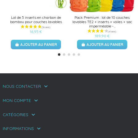
Lot de 5 inserts en charbon de
Pack Premium : lot de 10 couches
bambou pour couches lavables
lavables TE2 + inserts + voiles + sac
imperméable -...
16,95 €
189,90 €
AJOUTER AU PANIER
AJOUTER AU PANIER
NOUS CONTACTER
MON COMPTE
CATÉGORIES
INFORMATIONS