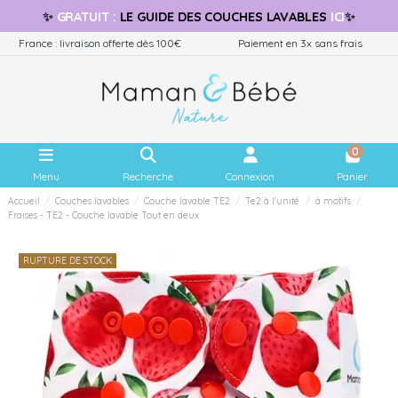
✨
GRATUIT
:
LE GUIDE
DES COUCHES LAVABLES
ICI
✨
France : livraison offerte dès 100€
Paiement en 3x sans frais
0
Menu
Recherche
Connexion
Panier
Accueil
Couches lavables
Couche lavable TE2
Te2 à l'unité
à motifs
Fraises - TE2 - Couche lavable Tout en deux
RUPTURE DE STOCK