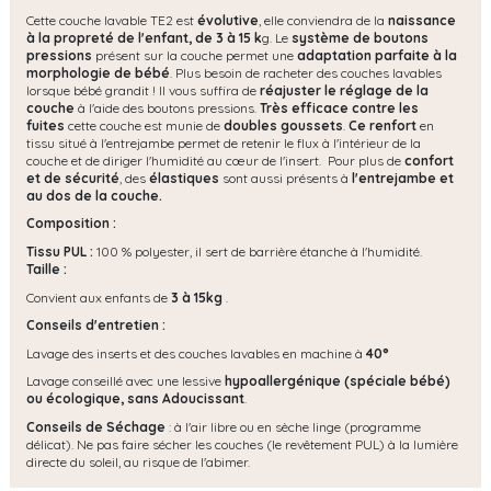
Cette couche lavable TE2 est
évolutive
,
elle conviendra de la
naissance
à la propreté de l'enfant, de 3 à 15 k
g. Le
système de boutons
pressions
présent sur la couche permet une
adaptation parfaite à la
morphologie de bébé
. Plus besoin de racheter des couches lavables
lorsque bébé grandit ! Il vous suffira de
réajuster le réglage de la
couche
à l'aide des boutons pressions.
Très efficace contre les
fuites
cette couche est munie de
doubles goussets
.
Ce renfort
en
tissu situé à l'entrejambe permet de retenir le flux à l'intérieur de la
couche et de diriger l'humidité au cœur de l'insert. Pour plus de
confort
et de sécurité
, des
élastiques
sont aussi présents à
l'entrejambe et
au dos de la couche.
Composition :
Tissu PUL :
100 % polyester, il sert de barrière étanche à l'humidité.
Taille :
Convient aux enfants de
3 à 15kg
.
Conseils d'entretien :
Lavage des inserts et des couches lavables en machine à
40°
Lavage conseillé avec une lessive
hypoallergénique (spéciale bébé)
ou écologique, s
ans Adoucissant
.
Conseils de Séchage
: à l'air libre ou en sèche linge (programme
délicat). Ne pas faire sécher les couches (le revêtement PUL) à la lumière
directe du soleil, au risque de l'abimer.