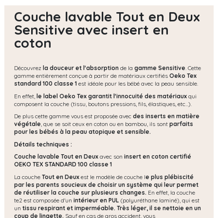
Couche lavable Tout en Deux
Sensitive avec insert en
coton
Découvrez
la douceur et l'absorption
de la
gamme Sensitive
. Cette
gamme entièrement conçue à partir de matériaux certifiés
Oeko Tex
standard 100 classe 1
est idéale pour les bébé avec la peau sensible.
En effet,
le label Oeko Tex garantit l'innocuité des matériaux
qui
composent la couche (tissu, boutons pressions, fils, élastiques, etc...).
De plus cette gamme vous est proposée avec
des inserts en matière
végétale
, que se soit ceux en coton ou en bambou, ils sont
parfaits
pour les bébés à la peau atopique et sensible.
Détails techniques :
Couche lavable Tout en Deux
avec son
insert en coton certifié
OEKO TEX STANDARD 100 classe 1
La couche
Tout en Deux
est le modèle de couche l
e plus plébiscité
par les parents soucieux de choisir un système qui leur permet
de réutiliser la couche sur plusieurs changes.
En effet, la couche
te2 est composée d'un
intérieur en PUL
(polyuréthane laminé), qui est
un
tissu respirant et imperméable.
Très léger, il se nettoie en un
coup de lingette.
Sauf en cas de gros accident, vous