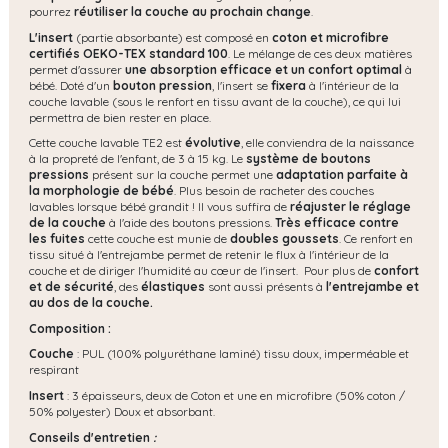
pourrez
réutiliser la couche au prochain change
.
L'insert
(partie absorbante) est composé en
coton et microfibre
certifiés OEKO-TEX standard 100
. Le mélange de ces deux matières
permet d'assurer
une absorption efficace et un confort optimal
à
bébé. Doté d'un
bouton pression
, l'insert se
fixera
à l'intérieur de la
couche lavable (sous le renfort en tissu avant de la couche), ce qui lui
permettra de bien rester en place.
Cette couche lavable TE2 est
évolutive
,
elle conviendra de la naissance
à la propreté de l'enfant, de 3 à 15 kg. Le
système de boutons
pressions
présent sur la couche permet une
adaptation parfaite à
la morphologie de bébé
. Plus besoin de racheter des couches
lavables lorsque bébé grandit ! Il vous suffira de
réajuster le réglage
de la couche
à l'aide des boutons pressions.
Très efficace contre
les fuites
cette couche est munie de
doubles goussets
. Ce renfort en
tissu situé à l'entrejambe permet de retenir le flux à l'intérieur de la
couche et de diriger l'humidité au cœur de l'insert. Pour plus de
confort
et de sécurité
, des
élastiques
sont aussi présents à
l'entrejambe et
au dos de la couche.
Composition :
Couche
: PUL (100% polyuréthane laminé) tissu doux, imperméable et
respirant
Insert
: 3 épaisseurs, deux de Coton et une en microfibre (50% coton /
50% polyester) Doux et absorbant.
Conseils d'entretien
: