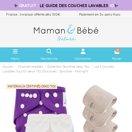
✨
GRATUIT
:
LE GUIDE
DES COUCHES LAVABLES
ICI
✨
France : livraison offerte dès 100€
Paiement en 3x sans frais
0
Menu
Recherche
Connexion
Panier
Accueil
Couches lavables
Collection Sensitive Oeko Tex
Lot 4 Couches
Lavables Tout En deux TE2 Évolutives - Sensitive - Midnight
MATÉRIAUX CERTIFIÉS OEKO TEX