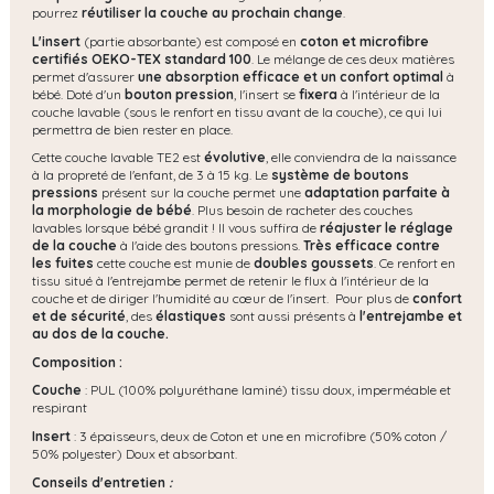
pourrez
réutiliser la couche au prochain change
.
L'insert
(partie absorbante) est composé en
coton et microfibre
certifiés OEKO-TEX standard 100
. Le mélange de ces deux matières
permet d'assurer
une absorption efficace et un confort optimal
à
bébé. Doté d'un
bouton pression
, l'insert se
fixera
à l'intérieur de la
couche lavable (sous le renfort en tissu avant de la couche), ce qui lui
permettra de bien rester en place.
Cette couche lavable TE2 est
évolutive
,
elle conviendra de la naissance
à la propreté de l'enfant, de 3 à 15 kg. Le
système de boutons
pressions
présent sur la couche permet une
adaptation parfaite à
la morphologie de bébé
. Plus besoin de racheter des couches
lavables lorsque bébé grandit ! Il vous suffira de
réajuster le réglage
de la couche
à l'aide des boutons pressions.
Très efficace contre
les fuites
cette couche est munie de
doubles goussets
. Ce renfort en
tissu situé à l'entrejambe permet de retenir le flux à l'intérieur de la
couche et de diriger l'humidité au cœur de l'insert. Pour plus de
confort
et de sécurité
, des
élastiques
sont aussi présents à
l'entrejambe et
au dos de la couche.
Composition :
Couche
: PUL (100% polyuréthane laminé) tissu doux, imperméable et
respirant
Insert
: 3 épaisseurs, deux de Coton et une en microfibre (50% coton /
50% polyester) Doux et absorbant.
Conseils d'entretien
: