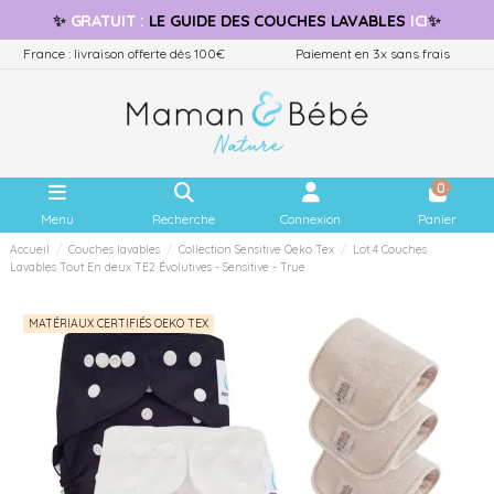
✨
GRATUIT
:
LE GUIDE
DES COUCHES LAVABLES
ICI
✨
France : livraison offerte dès 100€
Paiement en 3x sans frais
0
Menu
Recherche
Connexion
Panier
Accueil
Couches lavables
Collection Sensitive Oeko Tex
Lot 4 Couches
Lavables Tout En deux TE2 Évolutives - Sensitive - True
MATÉRIAUX CERTIFIÉS OEKO TEX