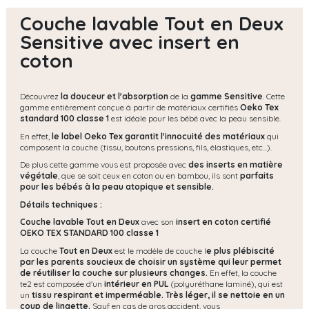
Couche lavable Tout en Deux
Sensitive avec insert en
coton
Découvrez
la douceur et l'absorption
de la
gamme Sensitive
. Cette
gamme entièrement conçue à partir de matériaux certifiés
Oeko Tex
standard 100 classe 1
est idéale pour les bébé avec la peau sensible.
En effet,
le label Oeko Tex garantit l'innocuité des matériaux
qui
composent la couche (tissu, boutons pressions, fils, élastiques, etc...).
De plus cette gamme vous est proposée avec
des inserts en matière
végétale
, que se soit ceux en coton ou en bambou, ils sont
parfaits
pour les bébés à la peau atopique et sensible.
Détails techniques :
Couche lavable Tout en Deux
avec son
insert en coton certifié
OEKO TEX STANDARD 100 classe 1
La couche
Tout en Deux
est le modèle de couche l
e plus plébiscité
par les parents soucieux de choisir un système qui leur permet
de réutiliser la couche sur plusieurs changes.
En effet, la couche
te2 est composée d'un
intérieur en PUL
(polyuréthane laminé), qui est
un
tissu respirant et imperméable.
Très léger, il se nettoie en un
coup de lingette.
Sauf en cas de gros accident, vous