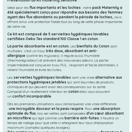
Présentation du Kit maternity Sensitive :
Idéal pour les
flux importants et les lochies
: notre
pack Maternity a
été spécialement conçu pour répondre aux besoins des femmes
ayant des flux abondants ou pendant la période de lochies,
vous
offrant ainsi une protection fiable tout au long de cette phase importante
de votre vie.
Ce kit est composé de 5 serviettes hygiéniques lavables
certifiées Oeko Tex standard 100 Classe 1 en coton.
La partie absorbante est en coton.
Les
bienfaits du Coton
sont
multiples : c'est un tissu
très doux, absorbant et anti-
allergique
(contre les mycoses). Il régule aussi l'humidité
(thermorégulateur) et prévient des mauvaises odeurs. La partie
imperméable est conçue en tissu PUL : respirant et facile d'entretien, il
retient l'humidité et évite les fuites.
Les
serviettes hygiéniques lavables
sont une vraie
alternative aux
protections hygiéniques jetables
qui sont bourrées de produits
chimiques et qui peuvent avoir des conséquences sur la santé.
Composé d'un revêtement intérieur en
coton
elles vous assurent
un
confort incomparable
.
Dès les premières utilisations vous remarquerez une vraie différence
:
une incroyable douceur et la peau respire
. Pour
une absorption
optimale du flux
, nos serviettes sont composées
d'un cœur absorbant
en microfibre
qui agit comme une
barrière anti-fuites
. Il faudra un
temps de rodage pour que celle ci atteignent leur taux d'absorption
maximum (comptez quelques lavages).