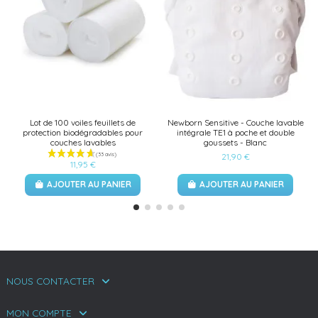
Lot de 100 voiles feuillets de
Newborn Sensitive - Couche lavable
protection biodégradables pour
intégrale TE1 à poche et double
couches lavables
goussets - Blanc
21,90 €
11,95 €
AJOUTER AU PANIER
AJOUTER AU PANIER
NOUS CONTACTER
MON COMPTE