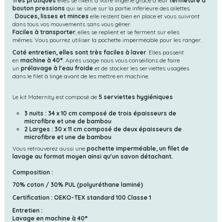
Très pratiques
elles se fixent à votre lingerie grâce à leur
fermeture à
bouton pressions
qui se situe sur la partie inférieure des ailettes
.
Douces, lisses et minces
elle restent bien en place et vous suivront
dans tous vos mouvements sans vous gêner.
Faciles à transporter
, elles se replient et se ferment sur elles
mêmes.
Vous pourrez utiliser la pochette imperméable pour les ranger.
Coté entretien, elles sont très faciles à laver
. Elles passent
en
machine
à 40°
. Après usage nous vous conseillons de faire
un
prélavage à l'eau froide
et de stocker les serviettes usagées
dans le filet à linge avant de les mettre en machine.
Le kit Maternity est composé de
5 serviettes hygiéniques
3 nuits : 34 x 10 cm composé de trois épaisseurs de
microfibre et une de bambou
2 Larges : 30 x 11 cm composé de deux
épaisseurs de
microfibre et une de bambou
Vous retrouverez aussi une
pochette imperméable, un filet de
lavage au format moyen ainsi qu'un savon détachant.
Composition :
70% coton / 30% PUL (polyuréthane laminé)
Certification : OEKO-TEX standard 100 Classe 1
Entretien :
Lavage en machine
à 40°