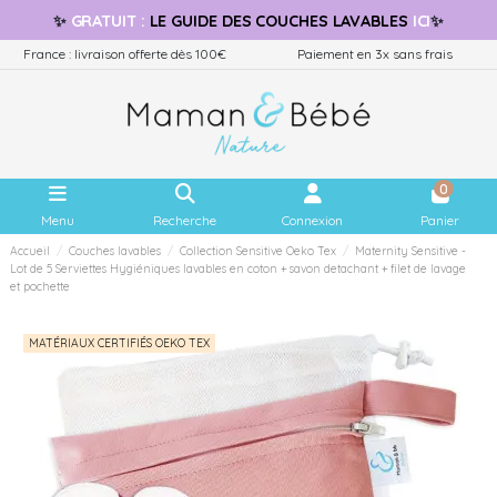
✨
GRATUIT
:
LE GUIDE
DES COUCHES LAVABLES
ICI
✨
France : livraison offerte dès 100€
Paiement en 3x sans frais
0
Menu
Recherche
Connexion
Panier
Accueil
Couches lavables
Collection Sensitive Oeko Tex
Maternity Sensitive -
Lot de 5 Serviettes Hygiéniques lavables en coton + savon detachant + filet de lavage
et pochette
MATÉRIAUX CERTIFIÉS OEKO TEX