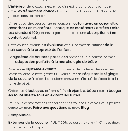
L'intérieur
de la couche est en polaire extra qui a pour avantage
d'être
extrêmement douce
et de faciliter le transport de l'humidité
jusque dans l'absorbant.
L'insert (partie absorbante) est conçu en
coton avec un coeur ultra
absorbant en microfibre. Fabriqué en matériaux Certifiés Oeko
tex standard 100
, cet insert garantit à bébé une
absorption et un
confort optimal
.
Cette couche lavable est
évolutive
ce qui permet de l'utiliser
de la
naissance à la propreté de l'enfant
.
Le
système de boutons pressions
présent sur la couche permet
une
adaptation parfaite à la morphologie de bébé
.
Avec notre
système évolutif
, plus besoin de racheter des couches
lavables lorsque bébé grandit ! Il vous suffit de
réajuster le réglage
de la couche
à l'aide des boutons pressions afin qu'elle s'adapte à la
taille de bébé.
Grâce aux
élastiques
présents à
l'entrejambe, bébé
pourra
bouger
en toute liberté tout en évitant les fuites
.
Pour plus d'informations concernant nos couches lavables vous pouvez
consulter notre
Foire aux questions
et notre
Blog
.
Composition :
Extérieur de la couche
: PUL (100% polyuréthane laminé) tissu doux,
imperméable et respirant