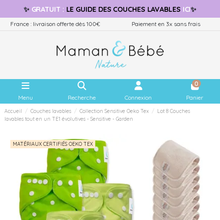
✨
GRATUIT
:
LE GUIDE
DES COUCHES LAVABLES
ICI
✨
France : livraison offerte dès 100€
Paiement en 3x sans frais
0
Menu
Recherche
Connexion
Panier
Accueil
Couches lavables
Collection Sensitive Oeko Tex
Lot 8 Couches
lavables tout en un TE1 évolutives - Sensitive - Garden
MATÉRIAUX CERTIFIÉS OEKO TEX