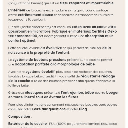
(polyuréthane laminé) qui est un
tissu respirant et imperméable.
L'intérieur
de la couche est en polaire extra qui a pour avantage
d'être
extrêmement douce
et de faciliter le transport de l'humidité
jusque dans l'absorbant.
L'insert (partie absorbante) est conçu en
coton avec un coeur ultra
absorbant en microfibre. Fabriqué en matériaux Certifiés Oeko
tex standard 100
, cet insert garantit à bébé une
absorption et un
confort optimal
.
Cette couche lavable est
évolutive
ce qui permet de l'utiliser
de la
naissance à la propreté de l'enfant
.
Le
système de boutons pressions
présent sur la couche permet
une
adaptation parfaite à la morphologie de bébé
.
Avec notre
système évolutif
, plus besoin de racheter des couches
lavables lorsque bébé grandit ! Il vous suffit de
réajuster le réglage
de la couche
à l'aide des boutons pressions afin qu'elle s'adapte à la
taille de bébé.
Grâce aux
élastiques
présents à
l'entrejambe, bébé
pourra
bouger
en toute liberté tout en évitant les fuites
.
Pour plus d'informations concernant nos couches lavables vous pouvez
consulter notre
Foire aux questions
et notre
Blog
.
Composition :
Extérieur de la couche
: PUL (100% polyuréthane laminé) tissu doux,