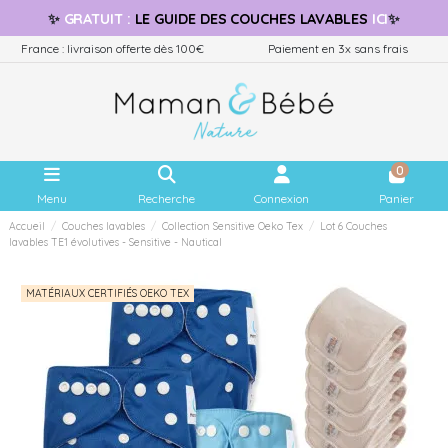
✨
GRATUIT
:
LE GUIDE
DES COUCHES LAVABLES
ICI
✨
France : livraison offerte dès 100€
Paiement en 3x sans frais
0
Menu
Recherche
Connexion
Panier
Accueil
Couches lavables
Collection Sensitive Oeko Tex
Lot 6 Couches
lavables TE1 évolutives - Sensitive - Nautical
MATÉRIAUX CERTIFIÉS OEKO TEX