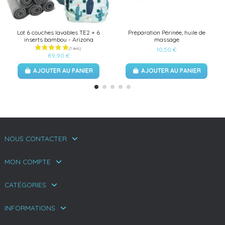
Lot 6 couches lavables TE2 + 6
Préparation Périnée, huile de
inserts bambou - Arizona
massage
10,50 €
89,90 €
AJOUTER AU PANIER
AJOUTER AU PANIER
NOUS CONTACTER
MON COMPTE
CATÉGORIES
INFORMATIONS