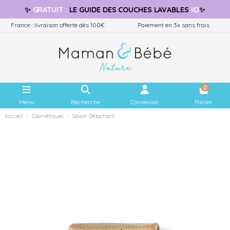
✨
GRATUIT
:
LE GUIDE
DES COUCHES LAVABLES
ICI
✨
France : livraison offerte dès 100€
Paiement en 3x sans frais
0
Menu
Recherche
Connexion
Panier
Accueil
Cosmétiques
Savon Détachant