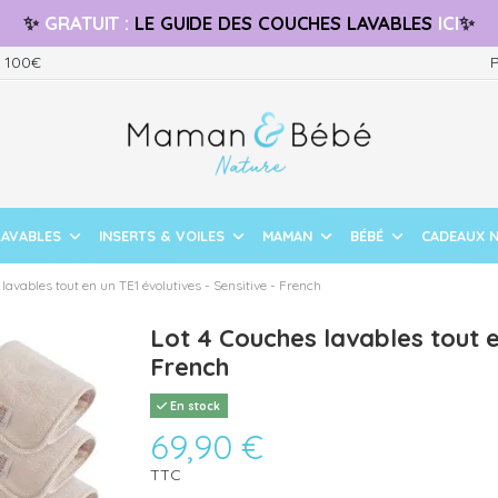
✨
GRATUIT
:
LE GUIDE
DES COUCHES LAVABLES
ICI
✨
s 100€
P
LAVABLES
INSERTS & VOILES
MAMAN
BÉBÉ
CADEAUX 
lavables tout en un TE1 évolutives - Sensitive - French
Lot 4 Couches lavables tout en
French
En stock
69,90 €
TTC