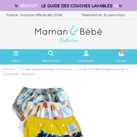
✨
GRATUIT
:
LE GUIDE
DES COUCHES LAVABLES
ICI
✨
France : livraison offerte dès 100€
Paiement en 3x sans frais
0
Menu
Recherche
Connexion
Panier
Accueil
Culottes d'apprentissage continence
Lot de 7 culottes d'apprentissage à
la propreté - Rainbow