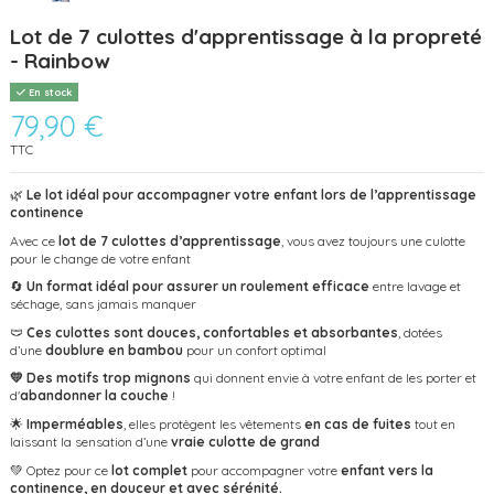
Lot de 7 culottes d'apprentissage à la propreté
- Rainbow
En stock
79,90 €
TTC
🌿
Le lot idéal pour accompagner votre enfant lors de l’apprentissage
continence
Avec ce
lot de 7 culottes d’apprentissage
, vous avez toujours une culotte
pour le change de votre enfant
🔄
Un format idéal pour assurer un roulement efficace
entre lavage et
séchage, sans jamais manquer
🩲
Ces culottes sont douces, confortables et absorbantes
, dotées
d’une
doublure en bambou
pour un confort optimal
💛 Des motifs trop mignons
qui donnent envie à votre enfant de les porter et
d'
abandonner la couche
!
🌟
Imperméables
, elles protègent les vêtements
en cas de fuites
tout en
laissant la sensation d’une
vraie culotte de grand
💚 Optez pour ce
lot complet
pour accompagner votre
enfant vers la
continence, en douceur et avec sérénité.