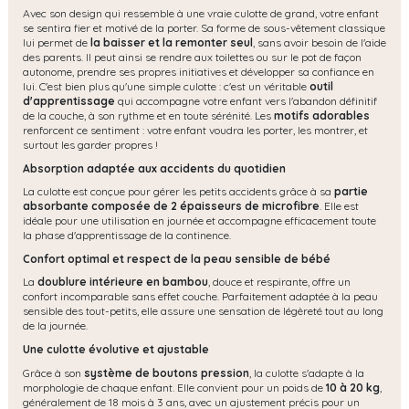
Avec son design qui ressemble à une vraie culotte de grand, votre enfant
se sentira fier et motivé de la porter. Sa forme de sous-vêtement classique
lui permet de
la baisser et la remonter seul
, sans avoir besoin de l'aide
des parents. Il peut ainsi se rendre aux toilettes ou sur le pot de façon
autonome, prendre ses propres initiatives et développer sa confiance en
lui. C'est bien plus qu'une simple culotte : c'est un véritable
outil
d'apprentissage
qui accompagne votre enfant vers l'abandon définitif
de la couche, à son rythme et en toute sérénité. Les
motifs adorables
renforcent ce sentiment : votre enfant voudra les porter, les montrer, et
surtout les garder propres !
Absorption adaptée aux accidents du quotidien
La culotte est conçue pour gérer les petits accidents grâce à sa
partie
absorbante composée de 2 épaisseurs de microfibre
. Elle est
idéale pour une utilisation en journée et accompagne efficacement toute
la phase d'apprentissage de la continence.
Confort optimal et respect de la peau sensible de bébé
La
doublure intérieure en bambou
, douce et respirante, offre un
confort incomparable sans effet couche. Parfaitement adaptée à la peau
sensible des tout-petits, elle assure une sensation de légèreté tout au long
de la journée.
Une culotte évolutive et ajustable
Grâce à son
système de boutons pression
, la culotte s'adapte à la
morphologie de chaque enfant. Elle convient pour un poids de
10 à 20 kg
,
généralement de 18 mois à 3 ans, avec un ajustement précis pour un