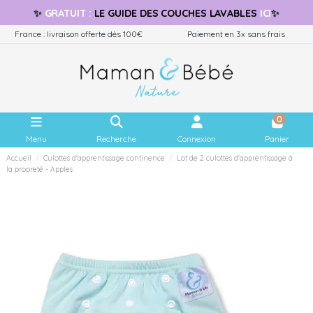
✨
GRATUIT
:
LE GUIDE
DES COUCHES LAVABLES
ICI
✨
France : livraison offerte dès 100€
Paiement en 3x sans frais
0
Menu
Recherche
Connexion
Panier
Accueil
Culottes d'apprentissage continence
Lot de 2 culottes d'apprentissage à
la propreté - Apples