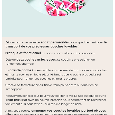
Découvrez notre superbe
sac imperméable
conçu spécialement pour
le
transport de vos précieuses couches lavables !
Pratique et fonctionnel
, ce sac est votre allié idéal au quotidien.
Doté de
deux poches astucieuses
, ce sac offre une solution de
rangement optimale.
La
grande poche
imperméable vous permet de transporter vos couches
et inserts souillés en toute sécurité, tandis que la poche plus petite est
parfaite pour ranger vos couches et inserts propres.
Grâce à sa fermeture éclair fiable, vous pouvez être sûr que rien ne
s'échappera.
Nous avons pensé à tout pour vous faciliter la vie. Le sac est équipé d'une
anse pratique
avec un bouton-pression, vous permettant de l'accrocher
facilement à la poussette ou à la table à langer de bébé.
Ainsi, vous pouvez
emmener vos couches lavables partout où vous
allez
, que ce soit chez la nounou, à la crèche ou à la garderie. Sa capacité