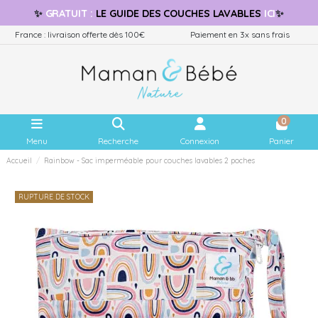
✨
GRATUIT
:
LE GUIDE
DES COUCHES LAVABLES
ICI
✨
France : livraison offerte dès 100€
Paiement en 3x sans frais
0
Menu
Recherche
Connexion
Panier
Accueil
Rainbow - Sac imperméable pour couches lavables 2 poches
RUPTURE DE STOCK