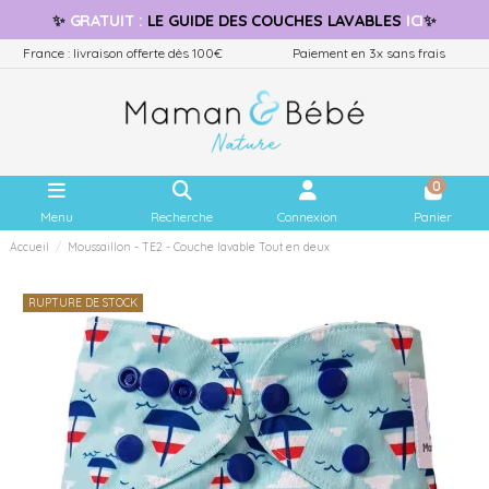
✨
GRATUIT
:
LE GUIDE
DES COUCHES LAVABLES
ICI
✨
France : livraison offerte dès 100€
Paiement en 3x sans frais
0
Menu
Recherche
Connexion
Panier
Accueil
Moussaillon - TE2 - Couche lavable Tout en deux
RUPTURE DE STOCK