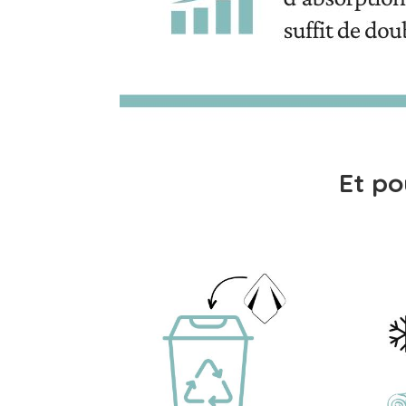
Et po