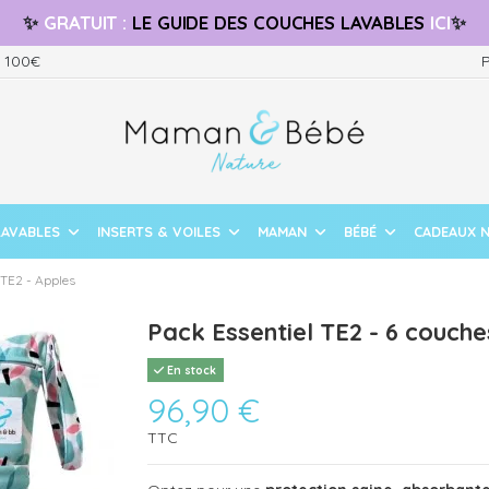
✨
GRATUIT
:
LE GUIDE
DES COUCHES LAVABLES
ICI
✨
s 100€
P
LAVABLES
INSERTS & VOILES
MAMAN
BÉBÉ
CADEAUX 
 TE2 - Apples
Pack Essentiel TE2 - 6 couche
En stock
96,90 €
TTC