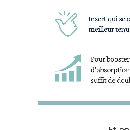
Et po