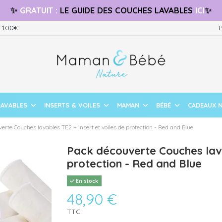
✨
GRATUIT
:
LE GUIDE
DES COUCHES LAVABLES
ICI
✨
s 100€
P
LAVABLES
INSERTS & VOILES
MAMAN
BÉBÉ
CADEAUX 
erte Couches lavables TE2 + insert et voiles de protection - Red and Blue
Pack découverte Couches lavab
protection - Red and Blue
En stock
48,90 €
TTC