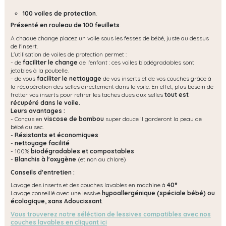
100 voiles de protection
.
Présenté en rouleau de 100 feuillets
.
A chaque change placez un voile sous les fesses de bébé, juste au dessus
de l'insert.
L'utilisation de voiles de protection permet :
- de
faciliter le change
de l'enfant : ces voiles biodégradables sont
jetables à la poubelle.
- de vous
faciliter le nettoyage
de vos inserts et de vos couches grâce à
la récupération des selles directement dans le voile. En effet, plus besoin de
frotter vos inserts pour retirer les taches dues aux selles
tout est
récupéré dans le voile.
Leurs avantages :
- Conçus en
viscose de bambou
super douce il garderont la peau de
bébé au sec.
-
Résistants et économiques
-
nettoyage facilité
- 100%
biodégradables et compostables
-
Blanchis à l'oxygène
(et non au chlore)
Conseils d'entretien :
Lavage des inserts et des couches lavables en machine à
40°
Lavage conseillé avec une lessive
hypoallergénique (spéciale bébé) ou
écologique, s
ans Adoucissant
.
Vous trouverez notre séléction de lessives compatibles avec nos
couches lavables en cliquant ici