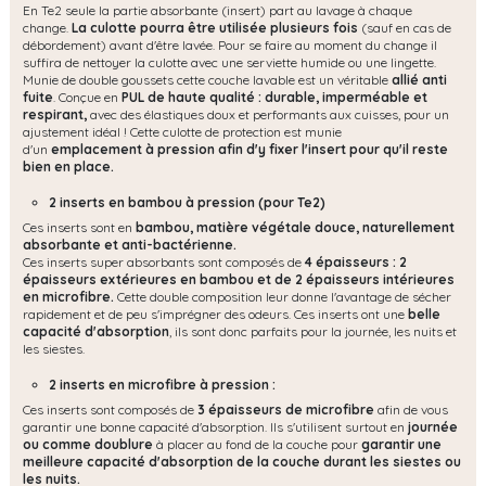
En Te2 seule la partie absorbante (insert) part au lavage à chaque
change.
La culotte pourra être utilisée plusieurs fois
(sauf en cas de
débordement) avant d'être lavée. Pour se faire au moment du change il
suffira de nettoyer la culotte avec une serviette humide ou une lingette.
Munie de double goussets cette couche lavable est un véritable
allié anti
fuite
. Conçue en
PUL de haute qualité : durable, imperméable et
respirant,
avec des élastiques doux et performants aux cuisses, pour un
ajustement idéal ! Cette culotte de protection est munie
d'un
emplacement à pression afin d'y fixer l'insert pour qu'il reste
bien en place.
2 inserts en bambou à pression (pour Te2)
Ces inserts sont en
bambou, matière végétale douce, naturellement
absorbante et anti-bactérienne.
Ces inserts super absorbants sont composés de
4 épaisseurs : 2
épaisseurs extérieures en bambou et de 2 épaisseurs intérieures
en microfibre.
Cette double composition leur donne l'avantage de sécher
rapidement et de peu s'imprégner des odeurs. Ces inserts ont une
belle
capacité d'absorption
, ils sont donc parfaits pour la journée, les nuits et
les siestes.
2 inserts en microfibre à pression :
Ces inserts sont composés de
3 épaisseurs de microfibre
afin de vous
garantir une bonne capacité d'absorption. Ils s'utilisent surtout en
journée
ou comme doublure
à placer au fond de la couche pour
garantir une
meilleure capacité d'absorption de la couche durant les siestes ou
les nuits.