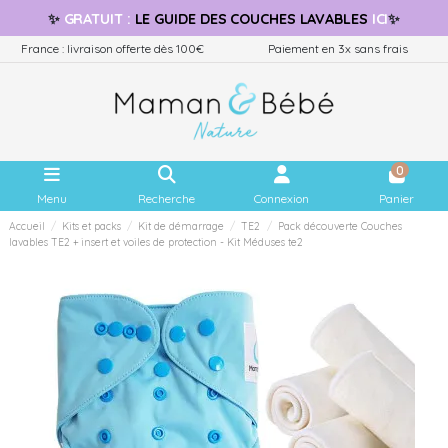
✨
GRATUIT
:
LE GUIDE
DES COUCHES LAVABLES
ICI
✨
France : livraison offerte dès 100€
Paiement en 3x sans frais
0
Menu
Recherche
Connexion
Panier
Accueil
Kits et packs
Kit de démarrage
TE2
Pack découverte Couches
lavables TE2 + insert et voiles de protection - Kit Méduses te2