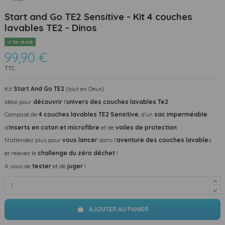
Start and Go TE2 Sensitive - Kit 4 couches
lavables TE2 - Dinos
En stock
99,90 €
TTC
Kit
Start And Go TE2
(tout en Deux) :
Idéal pour
découvrir
l'
univers des couches lavables Te2
Composé de
4 couches lavables TE2 Sensitive
, d'un
sac imperméable
,
d'
inserts en coton et microfibre
et de
voiles de protection
N'attendez plus pour
vous lancer
dans l'
aventure des couches lavable
s
et relevez le
challenge du zéro déchet
!
A vous de
tester
et de
juger
!
AJOUTER AU PANIER