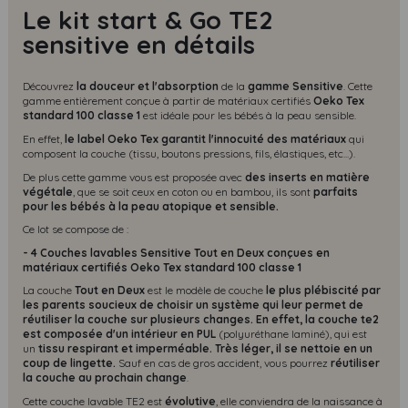
Le kit start & Go TE2
sensitive en détails
Découvrez
la douceur et l'absorption
de la
gamme Sensitive
. Cette
gamme entièrement conçue à partir de matériaux certifiés
Oeko Tex
standard 100 classe 1
est idéale pour les bébés à la peau sensible.
En effet,
le label Oeko Tex garantit l'innocuité des matériaux
qui
composent la couche (tissu, boutons pressions, fils, élastiques, etc...).
De plus cette gamme vous est proposée avec
des inserts en matière
végétale
, que se soit ceux en coton ou en bambou, ils sont
parfaits
pour les bébés à la peau atopique et sensible.
Ce lot se compose de :
- 4 Couches lavables Sensitive Tout en Deux conçues en
matériaux certifiés Oeko Tex standard 100 classe 1
La couche
Tout en Deux
est le modèle de couche
le plus plébiscité par
les parents soucieux de choisir un système qui leur permet de
réutiliser la couche sur plusieurs changes. En effet, la couche te2
est composée d'un intérieur en PUL
(polyuréthane laminé), qui est
un
tissu respirant et imperméable.
Très léger, il se nettoie en un
coup de lingette.
Sauf en cas de gros accident, vous pourrez
réutiliser
la couche au prochain change
.
Cette couche lavable TE2 est
évolutive
,
elle conviendra de la naissance à