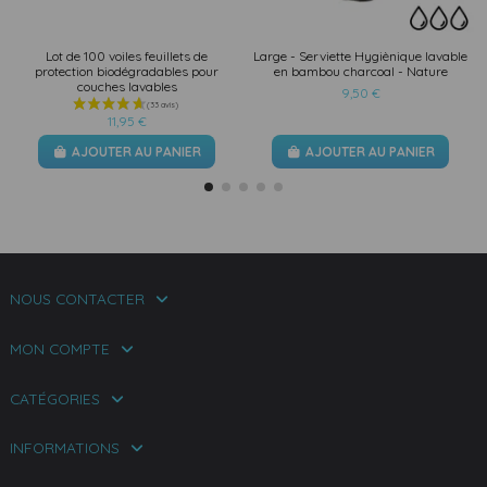
Lot de 100 voiles feuillets de
Large - Serviette Hygiènique lavable
protection biodégradables pour
en bambou charcoal - Nature
couches lavables
9,50 €
11,95 €
AJOUTER AU PANIER
AJOUTER AU PANIER
NOUS CONTACTER
MON COMPTE
CATÉGORIES
INFORMATIONS