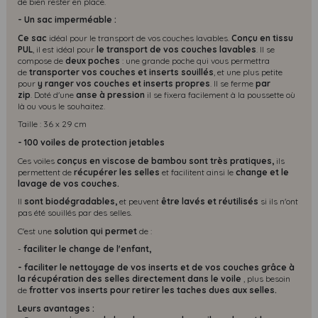
de bien rester en place.
- Un sac imperméable :
Ce sac
idéal pour le transport de vos couches lavables.
Conçu en tissu
PUL
, il est idéal pour
le transport de vos couches lavables
. Il se
compose de
deux poches
: une grande poche qui vous permettra
de
transporter vos couches et inserts souillés
, et une plus petite
pour
y ranger vos couches et inserts propres
. Il se ferme
par
zip
. Doté d'une
anse à pression
il se fixera facilement à la poussette où
là ou vous le souhaitez.
Taille : 36 x 29 cm
- 100 voiles de protection jetables
Ces voiles
conçus en viscose de bambou sont très pratiques,
ils
permettent de
récupérer les selles
et facilitent ainsi le
change et le
lavage de vos couches.
Il
sont biodégradables,
et peuvent
être lavés et réutilisés
si ils n'ont
pas été souillés par des selles.
C'est une
solution qui permet
de :
-
faciliter le change de l'enfant,
- faciliter le nettoyage de vos inserts et de vos couches grâce à
la récupération des selles directement dans le voile
, plus besoin
de
frotter vos inserts pour retirer les taches dues aux selles.
Leurs avantages :