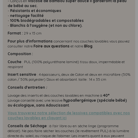
- Conçus en
viscose de bambou super douce il garderont la peau
de bébé au sec.
-
Résistants et économiques
-
nettoyage facilité
-
100% biodégradables et compostables
-
Blanchis à l'oxygène (et non au chlore).
Format :
29 x 15 cm
Pour plus d'informations
concernant nos couches lavables vous pouvez
consulter notre
Foire aux questions
et notre
Blog
.
Composition :
Couche
: PUL (100% polyuréthane laminé) tissu doux, imperméable et
respirant
Insert sensitive
: 4 épaisseurs, deux de Coton et deux en microfibre (50%
coton / 50% polyester) Doux et absorbant. taille : 14 x 35 cm
Conseils d'entretien
:
Lavage des inserts et des couches lavables en machine à
40°
Lavage conseillé avec une lessive
hypoallergénique (spéciale bébé)
ou écologique, s
ans Adoucissant
.
Vous trouverez notre sélection de lessives compatibles avec nos
couches lavables en cliquant ici
Conseils de Séchage
: à l'air libre ou en sèche linge (programme
délicat). Ne pas faire sécher les couches (le revêtement PUL) à la lumière
directe du soleil, au risque de l'abimer. Les inserts quant à eux peuvent