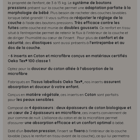
la propreté de l'enfant, de 3 à 15 kg. Le
système de boutons
pressions
présent sur la couche permet une
adaptation parfaite à la
morphologie de bébé
. Plus besoin de racheter des couches lavables
lorsque bébé grandit ! Il vous suffira de
réajuster le réglage de la
couche
à l'aide des boutons pressions.
Très efficace contre les
fuites
cette couche est munie de
doubles goussets
. Ce renfort en tissu
situé à l'entrejambe permet de retenir le flux à l'intérieur de la couche et
de diriger l'humidité au cœur de l'insert. Pour plus de
confort et de
sécurité
, des
élastiques
sont aussi présents à
l'entrejambe et au
dos de la couche.
- 6 inserts en Coton et microfibre conçus en matériaux certifiés
Oeko Tex® 100 classe 1
Optez pour la
douceur du coton alliée à l'absorption de la
microfibre
.
Fabriqués en
Tissus labellisés Oeko Tex®,
nos inserts
assurent
absorption et douceur à votre enfant.
Conçus en
matière
végétale
, ces inserts en
Coton
sont parfaits
pour
les peaux sensibles
.
Composé de
4 épaisseurs : deux épaisseurs de coton biologique et
un cœur de 2 épaisseurs en microfibre
, ces inserts conviennent de
jour comme de nuit. L'alliance du coton et de la microfibre permet
d'assurer
une absorption efficace et un confort optimal
à bébé.
Doté d'un
bouton pression
, l'insert se
fixera
à l'intérieur de la couche
lavable (sous le renfort en tissu avant de la couche), ce qui lui permettra