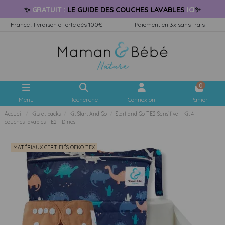
✨
GRATUIT
:
LE GUIDE
DES COUCHES LAVABLES
ICI
✨
France : livraison offerte dès 100€
Paiement en 3x sans frais
0
Menu
Recherche
Connexion
Panier
Accueil
Kits et packs
Kit Start And Go
Start and Go TE2 Sensitive - Kit 4
couches lavables TE2 - Dinos
MATÉRIAUX CERTIFIÉS OEKO TEX