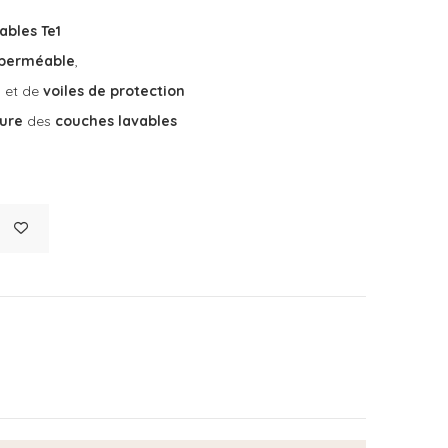
ables Te1
mperméable
,
u
et de
voiles de protection
ture
des
couches lavables