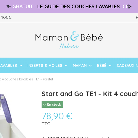
✨
GRATUIT
:
LE GUIDE
DES COUCHES LAVABLES
ICI
✨
s 100€
P
LAVABLES
INSERTS & VOILES
MAMAN
BÉBÉ
CADEAUX 
t 4 couches lavables TE1 - Pastel
Start and Go TE1 - Kit 4 couc
En stock
78,90 €
TTC