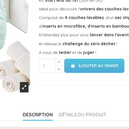
Kit
Start And Go TE1
(tout en Un) :
Idéal pour découvrir l'
univers des couches lav
Composé de
4 couches lavables
, d'un
sac i
d'
inserts en microfibre, d'inserts en
bambo
N'attendez plus pour vous
lancer dans l'aven
et relevez le
challenge du zéro déchet
!
A vous de
tester
et de
juger
!
AJOUTER AU PANIER
DESCRIPTION
DÉTAILS DU PRODUIT