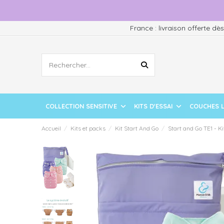
France : livraison offerte dè
COLLECTION SENSITIVE
KITS D'ESSAI
COUCHES 
Accueil
Kits et packs
Kit Start And Go
Start and Go TE1 - Ki