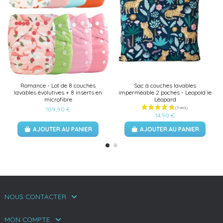
Romance - Lot de 8 couches
Sac à couches lavables
lavables évolutives + 8 inserts en
imperméable 2 poches - Leopold le
microfibre
Léopard
109,90 €
14,90 €
AJOUTER AU PANIER
AJOUTER AU PANIER
NOUS CONTACTER
MON COMPTE