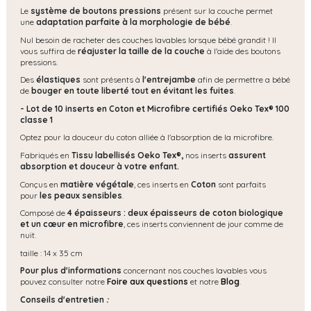
Le
système de boutons pressions
présent sur la couche permet
une
adaptation parfaite à la morphologie de bébé
.
Nul besoin de racheter des couches lavables lorsque bébé grandit ! Il
vous suffira de
réajuster la taille de la couche
à l'aide des boutons
pressions.
Des
élastiques
sont présents à
l'entrejambe
afin de permettre a bébé
de
bouger en toute liberté tout en évitant les fuites
.
- Lot de 10 inserts en Coton et Microfibre certifiés Oeko Tex® 100
classe 1
Optez pour la douceur du coton alliée à l'absorption de la microfibre.
Fabriqués en
Tissu labellisés Oeko Tex®,
nos inserts
assurent
absorption et douceur à votre enfant.
Conçus en
matière
végétale
, ces inserts en
Coton
sont parfaits
pour
les peaux sensibles
.
Composé de
4 épaisseurs : deux épaisseurs de coton biologique
et un cœur en microfibre
, ces inserts conviennent de jour comme de
nuit.
taille : 14 x 35 cm
Pour plus d'informations
concernant nos couches lavables vous
pouvez consulter notre
Foire aux questions
et notre
Blog
.
Conseils d'entretien
: