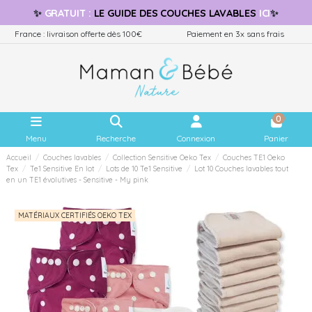
✨
GRATUIT
:
LE GUIDE
DES COUCHES LAVABLES
ICI
✨
France : livraison offerte dès 100€
Paiement en 3x sans frais
0
Menu
Recherche
Connexion
Panier
Accueil
Couches lavables
Collection Sensitive Oeko Tex
Couches TE1 Oeko
Tex
Te1 Sensitive En lot
Lots de 10 Te1 Sensitive
Lot 10 Couches lavables tout
en un TE1 évolutives - Sensitive - My pink
MATÉRIAUX CERTIFIÉS OEKO TEX