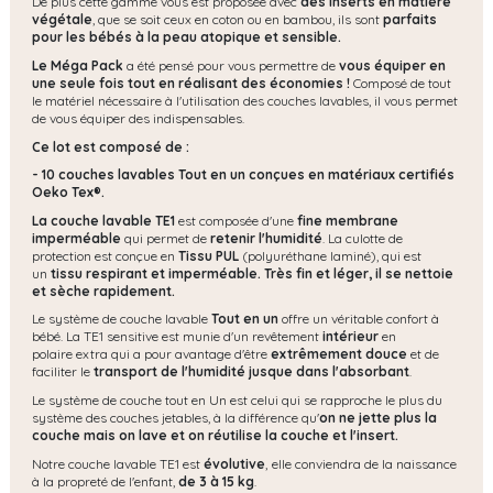
De plus cette gamme vous est proposée avec
des inserts en matière
végétale
, que se soit ceux en coton ou en bambou, ils sont
parfaits
pour les bébés à la peau atopique et sensible.
Le Méga Pack
a été pensé pour vous permettre de
vous équiper en
une seule fois tout en réalisant des économies !
Composé de tout
le matériel nécessaire à l'utilisation des couches lavables, il vous permet
de vous équiper des indispensables.
Ce lot est composé de :
- 10 couches lavables Tout en un conçues en matériaux certifiés
Oeko Tex®.
La couche lavable TE1
est composée d'une
fine membrane
imperméable
qui permet de
retenir l'humidité
. La culotte de
protection est conçue en
Tissu PUL
(polyuréthane laminé), qui est
un
tissu respirant et imperméable.
Très fin et léger, il se nettoie
et sèche rapidement.
Le système de couche lavable
Tout en un
offre un véritable confort à
bébé. La TE1 sensitive est munie d'un revêtement
intérieur
en
polaire extra qui a pour avantage d'être
extrêmement douce
et de
faciliter le
transport de l'humidité jusque dans l'absorbant
.
Le système de couche tout en Un est celui qui se rapproche le plus du
système des couches jetables, à la différence qu'
on ne jette plus la
couche mais on lave et on réutilise la couche et l'insert.
Notre couche lavable TE1 est
évolutive
,
elle conviendra de la naissance
à la propreté de l'enfant,
de 3 à 15 kg
.