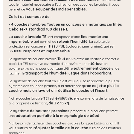
tout le matériel nécessaire à l'utilisation des couches lavables, il vous
permet de
vous équiper des indispensables.
Ce lot est composé de :
- 4 couches lavables Tout en un conçues en matériaux certifiés
Oeko Tex® standrad 100 classe 1.
La couche lavable TE1
est composée d'une
fine membrane
imperméable
qui permet de
retenir l'humidité
. La culotte de
protection est conçue en
Tissu PUL
(polyuréthane laminé), qui est
un
tissu respirant et imperméable.
Le système de couche lavable
Tout en un
offre un véritable confort à
bébé. La TE1 sensitive est munie d'un revêtement
intérieur
en
polaire extra qui a pour avantage d'être
extrêmement douce
et de
faciliter le
transport de l'humidité jusque dans l'absorbant
.
Le système de couche tout en Un est celui qui se rapproche le plus du
système des couches jetables, à la différence qu'
on ne jette plus la
couche mais on lave et on réutilise la couche et l'insert.
Notre couche lavable TE1 est
évolutive
,
elle conviendra de la naissance
à la propreté de l'enfant,
de 3 à 15 kg
.
Le
système de boutons pressions
présent sur la couche permet
une
adaptation parfaite à la morphologie de bébé
.
Nul besoin de racheter des couches lavables lorsque bébé grandit ! Il
vous suffira de
réajuster la taille de la couche
à l'aide des boutons
pressions.