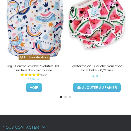
Rupture de stock
Joy - Couche lavable évolutive Te1 +
Watermelon - Couche maillot de
un Insert en microfibre
bain bébé - 0/2 ans
14,90 €
14,90 €
VOIR
AJOUTER AU PANIER
NOUS CONTACTER