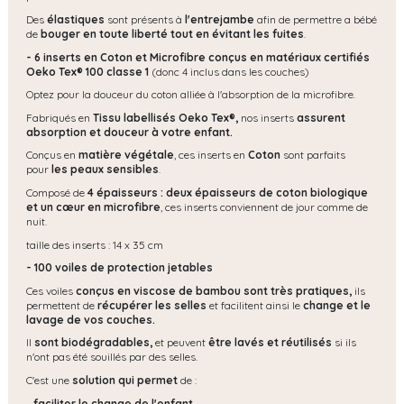
Des
élastiques
sont présents à
l'entrejambe
afin de permettre a bébé
de
bouger en toute liberté tout en évitant les fuites
.
- 6 inserts en Coton et Microfibre conçus en matériaux certifiés
Oeko Tex® 100 classe 1
(donc 4 inclus dans les couches)
Optez pour la douceur du coton alliée à l'absorption de la microfibre.
Fabriqués en
Tissu labellisés Oeko Tex®,
nos inserts
assurent
absorption et douceur à votre enfant.
Conçus en
matière
végétale
, ces inserts en
Coton
sont parfaits
pour
les peaux sensibles
.
Composé de
4 épaisseurs : deux épaisseurs de coton biologique
et un cœur en microfibre
, ces inserts conviennent de jour comme de
nuit.
taille des inserts : 14 x 35 cm
- 100 voiles de protection jetables
Ces voiles
conçus en viscose de bambou sont très pratiques,
ils
permettent de
récupérer les selles
et facilitent ainsi le
change et le
lavage de vos couches.
Il
sont biodégradables,
et peuvent
être lavés et réutilisés
si ils
n'ont pas été souillés par des selles.
C'est une
solution qui permet
de :
-
faciliter le change de l'enfant,