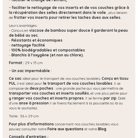
- faciliter le nettoyage de vos inserts et de vos couches grâce à
la récupération des selles directement dans le voile
, plus besoin
de
frotter vos inserts pour retirer les taches dues aux selles.
Leurs avantages :
- Conçus en
viscose de bambou super douce il garderont la peau
de bébé au sec.
-
Résistants et économiques
-
nettoyage facilité
-
100% biodégradables et compostables
-
Blanchis à l'oxygène (et non au chlore).
Format :
29 x 15 cm
- Un sac imperméable :
Ce sac
idéal pour le transport de vos couches lavables.
Conçu en tissu
PUL
, il est idéal pour
le transport de vos couches lavables
. Il se
compose de
deux poches
: une grande poche qui vous permettra de
transporter vos couches et inserts souillés
, et une plus petite pour
y ranger vos couches et inserts propres
. Il se ferme
par zip
. Doté
d'une
anse à pression
il se fixera facilement à la poussette où là ou
vous le souhaitez.
Taille : 36 x 29 cm
Pour plus d'informations
concernant nos couches lavables vous
pouvez consulter notre
Foire aux questions
et notre
Blog
.
Conseils d'entretien
: