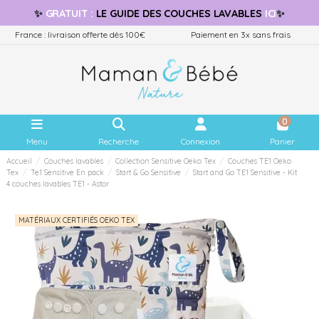
✨
GRATUIT
:
LE GUIDE
DES COUCHES LAVABLES
ICI
✨
France : livraison offerte dès 100€
Paiement en 3x sans frais
0
Menu
Recherche
Connexion
Panier
Accueil
Couches lavables
Collection Sensitive Oeko Tex
Couches TE1 Oeko
Tex
Te1 Sensitive En pack
Start & Go Sensitive
Start and Go TE1 Sensitive - Kit
4 couches lavables TE1 - Astor
MATÉRIAUX CERTIFIÉS OEKO TEX