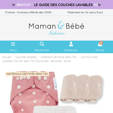
✨
GRATUIT
:
LE GUIDE
DES COUCHES LAVABLES
ICI
✨
France : livraison offerte dès 100€
Paiement en 3x sans frais
0
Menu
Recherche
Connexion
Panier
Accueil
Couches lavables
Collection Sensitive Oeko Tex
Lot 3 Couches
Lavables Tout En deux TE2 Évolutives - Sensitive - Blush
MATÉRIAUX CERTIFIÉS OEKO TEX