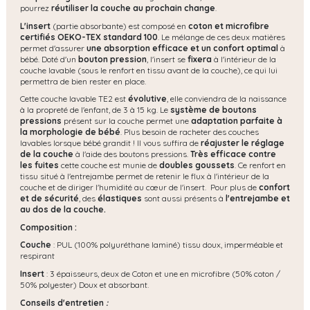
pourrez
réutiliser la couche au prochain change
.
L'insert
(partie absorbante) est composé en
coton et microfibre
certifiés OEKO-TEX standard 100
. Le mélange de ces deux matières
permet d'assurer
une absorption efficace et un confort optimal
à
bébé. Doté d'un
bouton pression
, l'insert se
fixera
à l'intérieur de la
couche lavable (sous le renfort en tissu avant de la couche), ce qui lui
permettra de bien rester en place.
Cette couche lavable TE2 est
évolutive
,
elle conviendra de la naissance
à la propreté de l'enfant, de 3 à 15 kg. Le
système de boutons
pressions
présent sur la couche permet une
adaptation parfaite à
la morphologie de bébé
. Plus besoin de racheter des couches
lavables lorsque bébé grandit ! Il vous suffira de
réajuster le réglage
de la couche
à l'aide des boutons pressions.
Très efficace contre
les fuites
cette couche est munie de
doubles goussets
. Ce renfort en
tissu situé à l'entrejambe permet de retenir le flux à l'intérieur de la
couche et de diriger l'humidité au cœur de l'insert. Pour plus de
confort
et de sécurité
, des
élastiques
sont aussi présents à
l'entrejambe et
au dos de la couche.
Composition :
Couche
: PUL (100% polyuréthane laminé) tissu doux, imperméable et
respirant
Insert
: 3 épaisseurs, deux de Coton et une en microfibre (50% coton /
50% polyester) Doux et absorbant.
Conseils d'entretien
: