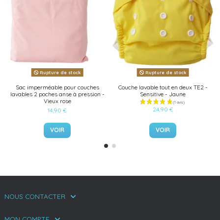
Rupture de stock
Rupture de stock
Sac imperméable pour couches
Couche lavable tout en deux TE2 -
lavables 2 poches anse à pression -
Sensitive - Jaune
Vieux rose
24,90 €
14,90 €
VOIR
VOIR
NOUS CONTACTER
MON COMPTE