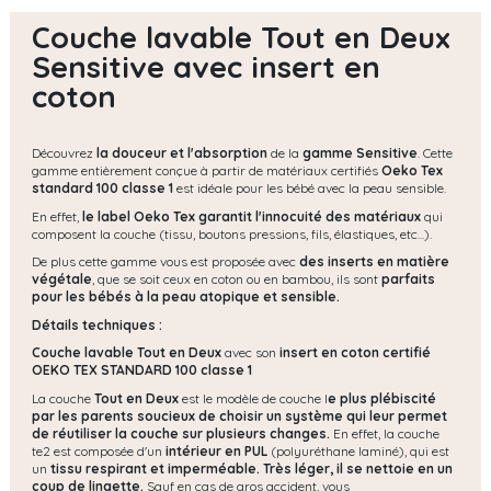
Couche lavable Tout en Deux
Sensitive avec insert en
coton
Découvrez
la douceur et l'absorption
de la
gamme Sensitive
. Cette
gamme entièrement conçue à partir de matériaux certifiés
Oeko Tex
standard 100 classe 1
est idéale pour les bébé avec la peau sensible.
En effet,
le label Oeko Tex garantit l'innocuité des matériaux
qui
composent la couche (tissu, boutons pressions, fils, élastiques, etc...).
De plus cette gamme vous est proposée avec
des inserts en matière
végétale
, que se soit ceux en coton ou en bambou, ils sont
parfaits
pour les bébés à la peau atopique et sensible.
Détails techniques :
Couche lavable Tout en Deux
avec son
insert en coton certifié
OEKO TEX STANDARD 100 classe 1
La couche
Tout en Deux
est le modèle de couche l
e plus plébiscité
par les parents soucieux de choisir un système qui leur permet
de réutiliser la couche sur plusieurs changes.
En effet, la couche
te2 est composée d'un
intérieur en PUL
(polyuréthane laminé), qui est
un
tissu respirant et imperméable.
Très léger, il se nettoie en un
coup de lingette.
Sauf en cas de gros accident, vous