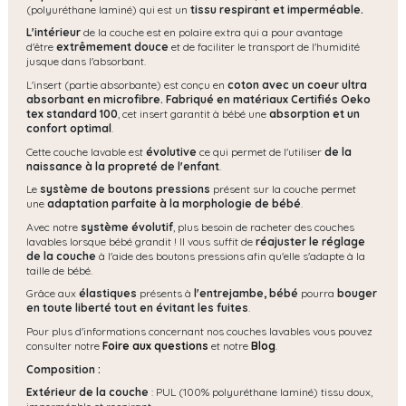
(polyuréthane laminé) qui est un
tissu respirant et imperméable.
L'intérieur
de la couche est en polaire extra qui a pour avantage
d'être
extrêmement douce
et de faciliter le transport de l'humidité
jusque dans l'absorbant.
L'insert (partie absorbante) est conçu en
coton avec un coeur ultra
absorbant en microfibre. Fabriqué en matériaux Certifiés Oeko
tex standard 100
, cet insert garantit à bébé une
absorption et un
confort optimal
.
Cette couche lavable est
évolutive
ce qui permet de l'utiliser
de la
naissance à la propreté de l'enfant
.
Le
système de boutons pressions
présent sur la couche permet
une
adaptation parfaite à la morphologie de bébé
.
Avec notre
système évolutif
, plus besoin de racheter des couches
lavables lorsque bébé grandit ! Il vous suffit de
réajuster le réglage
de la couche
à l'aide des boutons pressions afin qu'elle s'adapte à la
taille de bébé.
Grâce aux
élastiques
présents à
l'entrejambe, bébé
pourra
bouger
en toute liberté tout en évitant les fuites
.
Pour plus d'informations concernant nos couches lavables vous pouvez
consulter notre
Foire aux questions
et notre
Blog
.
Composition :
Extérieur de la couche
: PUL (100% polyuréthane laminé) tissu doux,