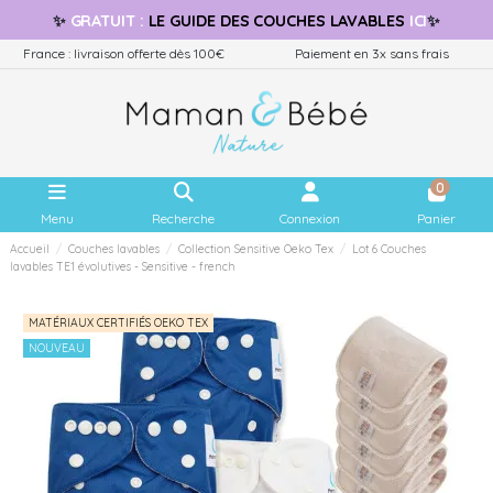
✨
GRATUIT
:
LE GUIDE
DES COUCHES LAVABLES
ICI
✨
France : livraison offerte dès 100€
Paiement en 3x sans frais
0
Menu
Recherche
Connexion
Panier
Accueil
Couches lavables
Collection Sensitive Oeko Tex
Lot 6 Couches
lavables TE1 évolutives - Sensitive - french
MATÉRIAUX CERTIFIÉS OEKO TEX
NOUVEAU