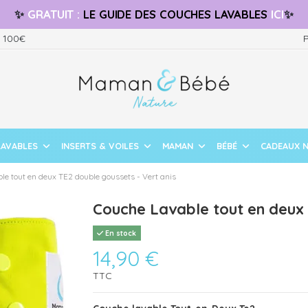
✨
GRATUIT
:
LE GUIDE
DES COUCHES LAVABLES
ICI
✨
s 100€
P
LAVABLES
INSERTS & VOILES
MAMAN
BÉBÉ
CADEAUX 
le tout en deux TE2 double goussets - Vert anis
Couche Lavable tout en deux 
En stock
14,90 €
TTC