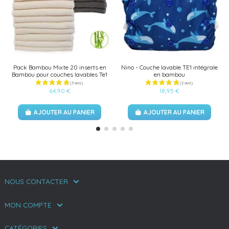
Pack Bambou Mixte 20 inserts en
Nino - Couche lavable TE1 intégrale
Bambou pour couches lavables Te1
en bambou
64,90 €
18,95 €
AJOUTER AU PANIER
AJOUTER AU PANIER
NOUS CONTACTER
MON COMPTE
CATÉGORIES