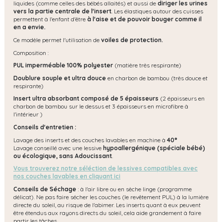
liquides (comme celles des bébés allaités) et aussi de
diriger les urines
vers la partie centrale de l'insert
. Les élastiques autour des cuisses
permettent à l'enfant d'être
à l'aise et de pouvoir bouger comme il
en a envie.
Ce modèle permet l'utilisation de
voiles de protection.
Composition :
PUL imperméable 100% polyester
(matière très respirante)
Doublure souple et ultra douce
en charbon de bambou (très douce et
respirante)
Insert ultra absorbant composé de 5 épaisseurs
(2 épaisseurs en
charbon de bambou sur le dessus et 3 épaisseurs en microfibre à
l'intérieur )
Conseils d'entretien :
Lavage des inserts et des couches lavables en machine à
40°
Lavage conseillé avec une lessive
hypoallergénique (spéciale bébé)
ou écologique, s
ans Adoucissant
.
Vous trouverez notre séléction de lessives compatibles avec
nos couches lavables en cliquant ici
Conseils de Séchage
: à l'air libre ou en sèche linge (programme
délicat). Ne pas faire sécher les couches (le revêtement PUL) à la lumière
directe du soleil, au risque de l'abimer. Les inserts quant à eux peuvent
être étendus aux rayons directs du soleil, cela aide grandement à faire
partir les tâches.