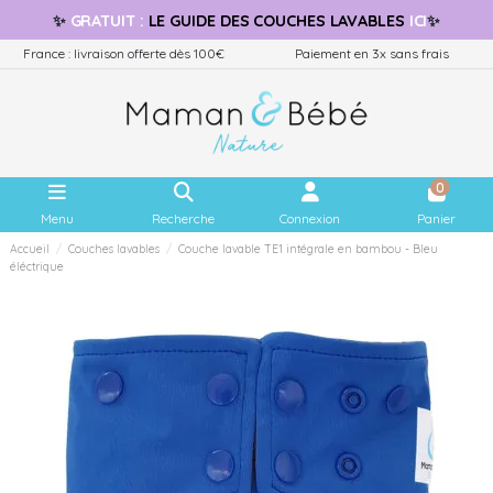
✨
GRATUIT
:
LE GUIDE
DES COUCHES LAVABLES
ICI
✨
France : livraison offerte dès 100€
Paiement en 3x sans frais
0
Menu
Recherche
Connexion
Panier
Accueil
Couches lavables
Couche lavable TE1 intégrale en bambou - Bleu
éléctrique