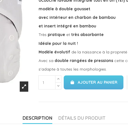
0Couche lavable intégrale tout en un (TE1) 
modèle à double gousset
avec intérieur en charbon de bambou
et insert intégré en bambou
Très
pratique
et
très
absorbante
Idéale pour la nuit !
Modèle évolutif
de la naissance à la propreté 
Avec sa
double rangées de pressions
cette c
s'adapte à toutes les morphologies.
AJOUTER AU PANIER
DESCRIPTION
DÉTAILS DU PRODUIT