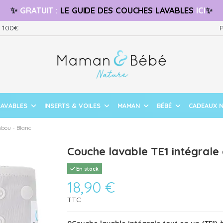
✨
GRATUIT
:
LE GUIDE
DES COUCHES LAVABLES
ICI
✨
s 100€
P
LAVABLES
INSERTS & VOILES
MAMAN
BÉBÉ
CADEAUX 
mbou - Blanc
Couche lavable TE1 intégrale
En stock
18,90 €
TTC