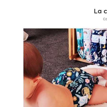
La c
Co