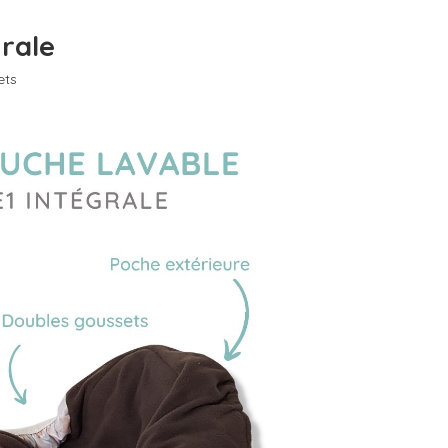
grale
ets