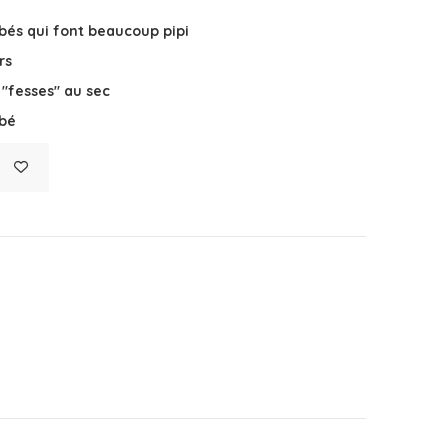
ébés qui font beaucoup pipi
rs
"fesses" au sec
ébé