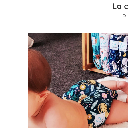
La c
Co