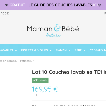
✨
GRATUIT
:
LE GUIDE
DES COUCHES LAVABLES
ICI
✨
s 100€
P
LAVABLES
INSERTS & VOILES
MAMAN
BÉBÉ
CADEAUX 
les en bambou - Petit coeur
Lot 10 Couches lavables TE1 
En stock
169,95 €
TTC