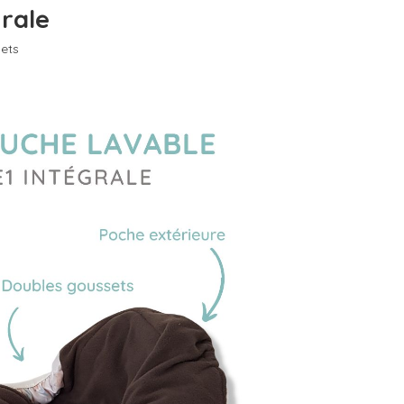
grale
ets