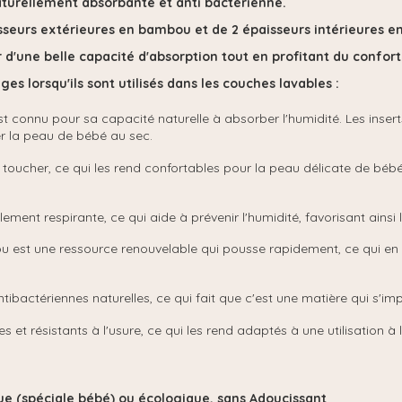
turellement absorbante et anti bactérienne.
sseurs extérieures en bambou et de 2 épaisseurs intérieures en
 d'une belle capacité d'absorption tout en profitant du confo
s lorsqu'ils sont utilisés dans les couches lavables :
 connu pour sa capacité naturelle à absorber l'humidité. Les insert
er la peau de bébé au sec.
ucher, ce qui les rend confortables pour la peau délicate de bébé. I
ement respirante, ce qui aide à prévenir l'humidité, favorisant ainsi 
 est une ressource renouvelable qui pousse rapidement, ce qui en f
ibactériennes naturelles, ce qui fait que c'est une matière qui s'i
 et résistants à l'usure, ce qui les rend adaptés à une utilisation à
e (spéciale bébé) ou écologique, s
ans Adoucissant
.