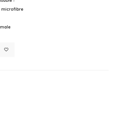
sable !
 microfibre
imale