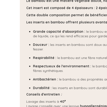
Le bambou est une matière végétale douce, na
Cet insert est composé de 4 épaisseurs : 2 épai
Cette double composition permet de bénéficier
Les inserts en bambou offrent plusieurs avantage
Grande capacité d'absorption :
le bambou est
de liquide, ce qui les rend efficaces pour gard
Douceur :
les inserts en bambou sont doux au to
fessier.
Respirabilité :
le bambou est une fibre naturell
Respectueux de l'environnement :
le bambou
fibres synthétiques.
Antibactérien :
le bambou a des propriétés ant
Durabilité :
les inserts en bambou sont durables
Conseils d'entretien
:
Lavage des inserts à
40°
Lavage conseillé avec une lessive
hypoallergéniqu