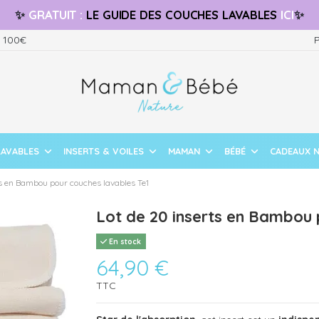
✨
GRATUIT
:
LE GUIDE
DES COUCHES LAVABLES
ICI
✨
s 100€
P
LAVABLES
INSERTS & VOILES
MAMAN
BÉBÉ
CADEAUX 
ts en Bambou pour couches lavables Te1
Lot de 20 inserts en Bambou 
En stock
64,90 €
TTC