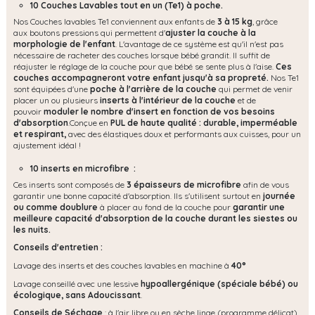
10 Couches Lavables tout en un (Te1) à poche.
Nos Couches lavables Te1 conviennent aux enfants de
3 à 15 kg
, grâce
aux boutons pressions qui permettent d'
ajuster la couche à la
morphologie de l'enfant
. L'avantage de ce système est qu'il n'est pas
nécessaire de racheter des couches lorsque bébé grandit. Il suffit de
réajuster le réglage de la couche pour que bébé se sente plus à l'aise.
Ces
couches accompagneront votre enfant jusqu'à sa propreté.
Nos Te1
sont équipées d'une
poche à l'arrière de la couche
qui permet de venir
placer un ou plusieurs
inserts à l'intérieur de la couche
et de
pouvoir
moduler le nombre d'insert en fonction de vos besoins
d'absorption
.Conçue en
PUL de haute qualité : durable, imperméable
et respirant,
avec des élastiques doux et performants aux cuisses, pour un
ajustement idéal !
10 inserts en microfibre :
Ces inserts sont composés de
3 épaisseurs de microfibre
afin de vous
garantir une bonne capacité d'absorption. Ils s'utilisent surtout en
journée
ou comme doublure
à placer au fond de la couche pour
garantir une
meilleure capacité d'absorption de la couche durant les siestes ou
les nuits.
Conseils d'entretien :
Lavage des inserts et des couches lavables en machine à
40°
Lavage conseillé avec une lessive
hypoallergénique (spéciale bébé) ou
écologique, s
ans Adoucissant
.
Conseils de Séchage
: à l'air libre ou en sèche linge (programme délicat).