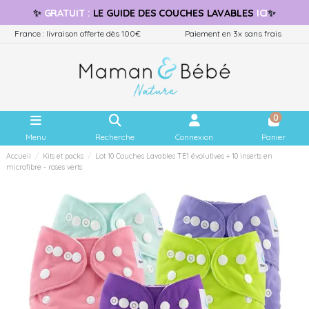
✨
GRATUIT
:
LE GUIDE
DES COUCHES LAVABLES
ICI
✨
France : livraison offerte dès 100€
Paiement en 3x sans frais
0
Menu
Recherche
Connexion
Panier
Accueil
Kits et packs
Lot 10 Couches Lavables TE1 évolutives + 10 inserts en
microfibre - roses verts