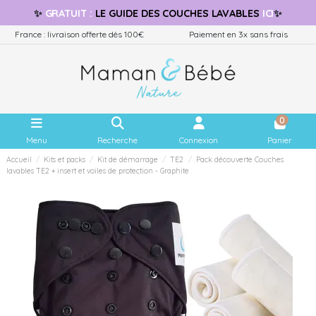
✨
GRATUIT
:
LE GUIDE
DES COUCHES LAVABLES
ICI
✨
France : livraison offerte dès 100€
Paiement en 3x sans frais
0
Menu
Recherche
Connexion
Panier
Accueil
Kits et packs
Kit de démarrage
TE2
Pack découverte Couches
lavables TE2 + insert et voiles de protection - Graphite