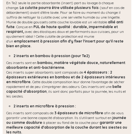
En Te2 seule la partie absorbante (insert) part au lavage à chaque
change.
La culotte pourra être utilisée plusieurs fois
(sauf en cas de
débordement) avant d'être lavée. Pour se faire au moment du change il
suffira de nettoyer la culotte avec une serviette humide ou une lingette.
Munie de double goussets cette couche lavable est un véritable
allié anti
fuite
. Conçue en
PUL de haute qualité : durable, imperméable et
respirant,
avec des élastiques doux et performants aux cuisses, pour un
ajustement idéal ! Cette culotte de protection est munie
d'un
emplacement à pression afin d'y fixer l'insert pour qu'il reste
bien en place.
2 inserts en bambou à pression (pour Te2)
Ces inserts sont en
bambou, matière végétale douce, naturellement
absorbante et anti-bactérienne.
Ces inserts super absorbants sont composés de
4 épaisseurs : 2
épaisseurs extérieures en bambou et de 2 épaisseurs intérieures
en microfibre.
Cette double composition leur donne l'avantage de sécher
rapidement et de peu s'imprégner des odeurs. Ces inserts ont une
belle
capacité d'absorption
, ils sont donc parfaits pour la journée, les nuits et
les siestes.
2 inserts en microfibre à pression :
Ces inserts sont composés de
3 épaisseurs de microfibre
afin de vous
garantir une bonne capacité d'absorption. Ils s'utilisent surtout en
journée
ou comme doublure
à placer au fond de la couche pour
garantir une
meilleure capacité d'absorption de la couche durant les siestes ou
les nuits.