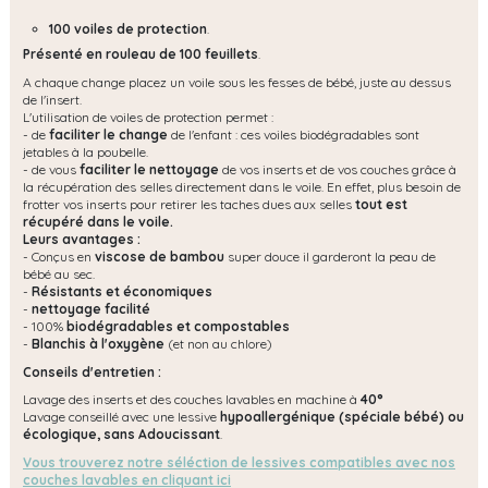
100 voiles de protection
.
Présenté en rouleau de 100 feuillets
.
A chaque change placez un voile sous les fesses de bébé, juste au dessus
de l'insert.
L'utilisation de voiles de protection permet :
- de
faciliter le change
de l'enfant : ces voiles biodégradables sont
jetables à la poubelle.
- de vous
faciliter le nettoyage
de vos inserts et de vos couches grâce à
la récupération des selles directement dans le voile. En effet, plus besoin de
frotter vos inserts pour retirer les taches dues aux selles
tout est
récupéré dans le voile.
Leurs avantages :
- Conçus en
viscose de bambou
super douce il garderont la peau de
bébé au sec.
-
Résistants et économiques
-
nettoyage facilité
- 100%
biodégradables et compostables
-
Blanchis à l'oxygène
(et non au chlore)
Conseils d'entretien :
Lavage des inserts et des couches lavables en machine à
40°
Lavage conseillé avec une lessive
hypoallergénique (spéciale bébé) ou
écologique, s
ans Adoucissant
.
Vous trouverez notre séléction de lessives compatibles avec nos
couches lavables en cliquant ici