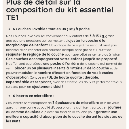
Plus de détail sur la
composition du kit essentiel
TE1
6 Couches Lavables tout en Un (Te1) à poche.
Nos Couches lavables Te1 conviennent aux enfants de
3 à 15 kg
, grâce
aux boutons pressions qui permettent d'
ajuster la couche à la
morphologie de l'enfant
. L'avantage de ce système est qu'il n'est pas
nécessaire de racheter des couches lorsque bébé grandit. Il suffit de
réajuster le réglage de la couche
pour que bébé se sente plus à l'aise.
Ces couches accompagneront votre enfant jusqu'à sa propreté.
Nos Te1 sont équipées d'
une poche à l'arrière
de la couche qui permet de
venir
placer un ou plusieurs inserts à l'intérieur de la couche
et de
pouvoir
moduler le nombre d'insert en fonction de vos besoins
d'absorption
. Conçue en
PUL de haute qualité : durable,
imperméable et respirant,
avec des élastiques doux et performants aux
cuisses, pour un
ajustement idéal !
6 inserts en microfibre :
Ces inserts sont composés de
3 épaisseurs de microfibre
afin de vous
garantir une bonne capacité d'absorption. Ils s'utilisent surtout en
journée
ou comme doublure
à placer au fond de la couche pour
garantir une
meilleure capacité d'absorption de la couche durant les siestes ou
les nuits.