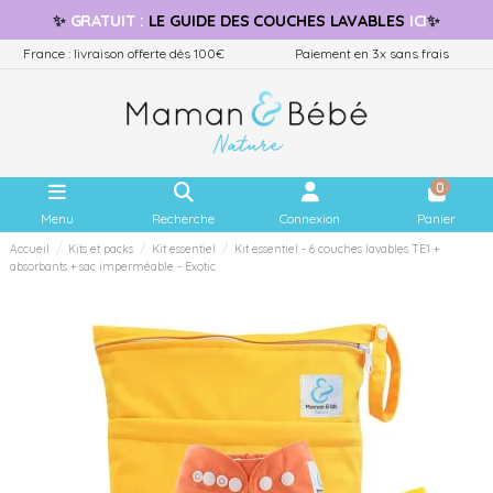
✨
GRATUIT
:
LE GUIDE
DES COUCHES LAVABLES
ICI
✨
France : livraison offerte dès 100€
Paiement en 3x sans frais
0
Menu
Recherche
Connexion
Panier
Accueil
Kits et packs
Kit essentiel
Kit essentiel - 6 couches lavables TE1 +
absorbants + sac imperméable - Exotic