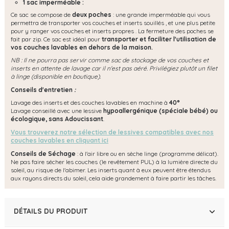
1 sac imperméable :
Ce sac se compose de
deux poches
: une grande imperméable qui vous
permettra de transporter vos couches et inserts souillés , et une plus petite
pour y ranger vos couches et inserts propres . La fermeture des poches se
fait par zip. Ce sac est idéal pour
transporter et faciliter l'utilisation de
vos couches
lavables
en dehors de la maison.
NB : Il ne pourra pas servir comme sac de stockage de vos couches et
inserts en attente de lavage car il n'est pas aéré. Privilégiez plutôt un filet
à linge (disponible en boutique).
Conseils d'entretien
:
Lavage des inserts et des couches lavables en machine à
40°
Lavage conseillé avec une lessive
hypoallergénique (spéciale bébé) ou
écologique, s
ans Adoucissant
.
Vous trouverez notre sélection de lessives compatibles avec nos
couches lavables en cliquant ici
Conseils de Séchage
: à l'air libre ou en sèche linge (programme délicat).
Ne pas faire sécher les couches (le revêtement PUL) à la lumière directe du
soleil, au risque de l'abimer. Les inserts quant à eux peuvent être étendus
aux rayons directs du soleil, cela aide grandement à faire partir les tâches.
DÉTAILS DU PRODUIT