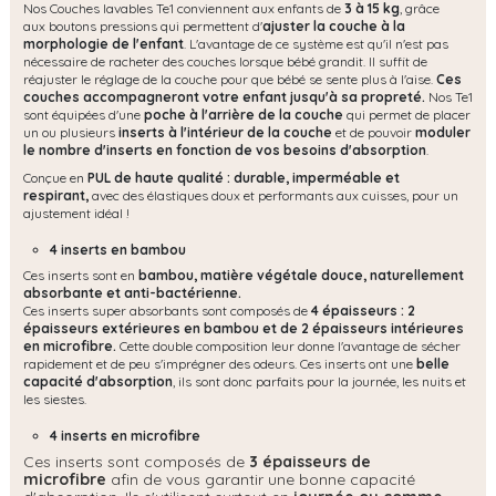
Nos Couches lavables Te1 conviennent aux enfants de
3 à 15 kg
, grâce
aux boutons pressions qui permettent d'
ajuster la couche à la
morphologie de l'enfant
. L'avantage de ce système est qu'il n'est pas
nécessaire de racheter des couches lorsque bébé grandit. Il suffit de
réajuster le réglage de la couche pour que bébé se sente plus à l'aise.
Ces
couches accompagneront votre enfant jusqu'à sa propreté.
Nos Te1
sont équipées d'une
poche à l'arrière de la couche
qui permet de placer
un ou plusieurs
inserts à l'intérieur de la couche
et de pouvoir
moduler
le nombre d'inserts en fonction de vos besoins d'absorption
.
Conçue en
PUL de haute qualité : durable, imperméable et
respirant,
avec des élastiques doux et performants aux cuisses, pour un
ajustement idéal !
4 inserts en bambou
Ces inserts sont en
bambou, matière végétale douce, naturellement
absorbante et anti-bactérienne.
Ces inserts super absorbants sont composés de
4 épaisseurs : 2
épaisseurs extérieures en bambou et de 2 épaisseurs intérieures
en microfibre.
Cette double composition leur donne l'avantage de sécher
rapidement et de peu s'imprégner des odeurs. Ces inserts ont une
belle
capacité d'absorption
, ils sont donc parfaits pour la journée, les nuits et
les siestes.
4 inserts en microfibre
Ces inserts sont composés de
3 épaisseurs de
microfibre
afin de vous garantir une bonne capacité