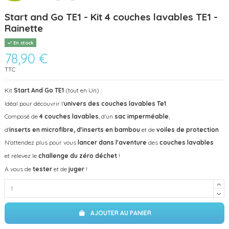
Start and Go TE1 - Kit 4 couches lavables TE1 -
Rainette
En stock
78,90 €
TTC
Kit
Start And Go TE1
(tout en Un) :
Idéal pour découvrir l'
univers des couches lavables Te1
Composé de
4 couches lavables
, d'un
sac imperméable
,
d'
inserts en microfibre, d'inserts en
bambou
et de
voiles de protection
N'attendez plus pour vous
lancer dans l'aventure
des
couches lavables
et relevez le
challenge du zéro déchet
!
A vous de
tester
et de
juger
!
AJOUTER AU PANIER