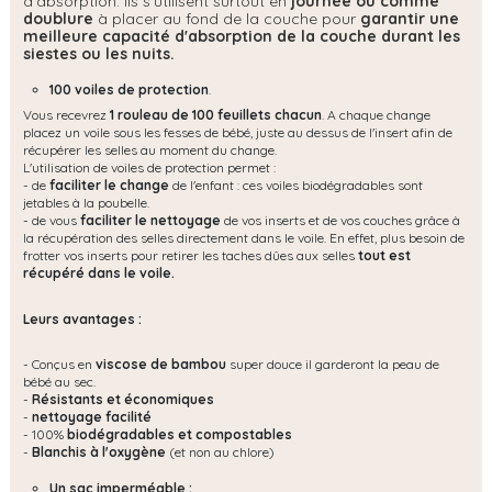
d'absorption. Ils s'utilisent surtout en
journée ou comme
doublure
à placer au fond de la couche pour
garantir une
meilleure capacité d'absorption de la couche durant les
siestes ou les nuits.
100 voiles de protection
.
Vous recevrez
1 rouleau de 100 feuillets chacun
. A chaque change
placez un voile sous les fesses de bébé, juste au dessus de l'insert afin de
récupérer les selles au moment du change.
L'utilisation de voiles de protection permet :
- de
faciliter le change
de l'enfant : ces voiles biodégradables sont
jetables à la poubelle.
- de vous
faciliter le nettoyage
de vos inserts et de vos couches grâce à
la récupération des selles directement dans le voile. En effet, plus besoin de
frotter vos inserts pour retirer les taches dûes aux selles
tout est
récupéré dans le voile.
Leurs avantages :
- Conçus en
viscose de bambou
super douce il garderont la peau de
bébé au sec.
-
Résistants et économiques
-
nettoyage facilité
- 100%
biodégradables et compostables
-
Blanchis à l'oxygène
(et non au chlore)
Un sac imperméable :