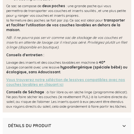
Ce sac se compose de
deux poches
: une grande poche qui vous
permettra de transporter vos couches et inserts souillés , et une plus petite
pour y ranger vos couches et inserts propres .
la fermeture des poches se fait par zip. Ce sac est idéal pour
transporter
et faciliter l'utilisation de vos couches
lavables
en dehors de la
maison.
NB : Il ne pourra pas servir comme sac de stockage de vos couches et
inserts en attente de lavage car il n'est pas aéré. Privilégiez plutôt un filet
à linge (disponible en boutique).
Conseils d'entretien :
Lavage des inserts et des couches lavables en machine à
40°
Lavage conseillé avec une lessive
hypoallergénique (spéciale bébé) ou
écologique, s
ans Adoucissant
.
Vous trouverez notre séléction de lessives compatibles avec nos
couches lavables en cliquant ici
Conseils de Séchage
: à l'air libre ou en sèche linge (programme délicat).
Ne pas faire sécher les couches (le revêtement PUL) à la lumière directe du
soleil, au risque de l'abimer. Les inserts quant à eux peuvent être étendus
aux rayons directs du soleil, cela aide grandement à faire partir les tâches.
DÉTAILS DU PRODUIT