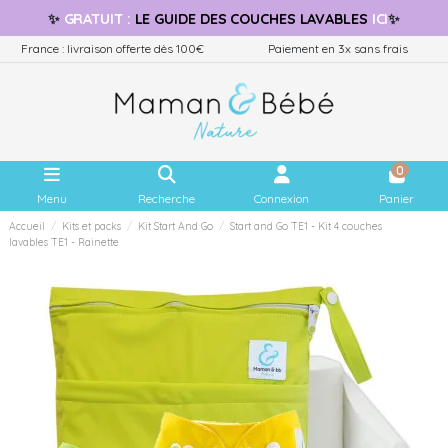
✨
GRATUIT
:
LE GUIDE
DES COUCHES LAVABLES
ICI
✨
France : livraison offerte dès 100€
Paiement en 3x sans frais
0
Menu
Recherche
Connexion
Panier
Accueil
Kits et packs
Kit Start And Go
Start and Go TE1 - Kit 4 couches
lavables TE1 - Rainette