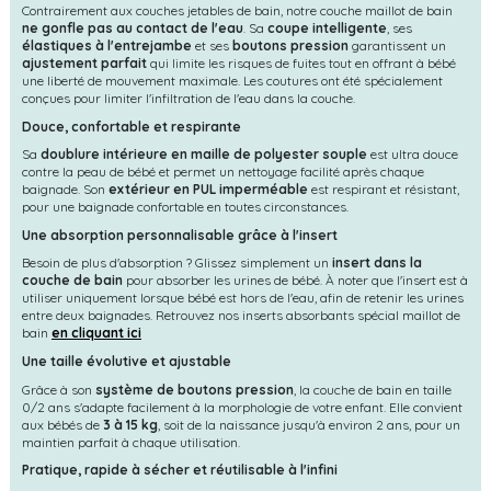
Contrairement aux couches jetables de bain, notre couche maillot de bain
ne gonfle pas au contact de l'eau
. Sa
coupe intelligente
, ses
élastiques à l'entrejambe
et ses
boutons pression
garantissent un
ajustement parfait
qui limite les risques de fuites tout en offrant à bébé
une liberté de mouvement maximale. Les coutures ont été spécialement
conçues pour limiter l'infiltration de l'eau dans la couche.
Douce, confortable et respirante
Sa
doublure intérieure en maille de polyester souple
est ultra douce
contre la peau de bébé et permet un nettoyage facilité après chaque
baignade. Son
extérieur en PUL imperméable
est respirant et résistant,
pour une baignade confortable en toutes circonstances.
Une absorption personnalisable grâce à l'insert
Besoin de plus d'absorption ? Glissez simplement un
insert dans la
couche de bain
pour absorber les urines de bébé. À noter que l'insert est à
utiliser uniquement lorsque bébé est hors de l'eau, afin de retenir les urines
entre deux baignades. Retrouvez nos inserts absorbants spécial maillot de
bain
en cliquant ici
Une taille évolutive et ajustable
Grâce à son
système de boutons pression
, la couche de bain en taille
0/2 ans s'adapte facilement à la morphologie de votre enfant. Elle convient
aux bébés de
3 à 15 kg
, soit de la naissance jusqu'à environ 2 ans, pour un
maintien parfait à chaque utilisation.
Pratique, rapide à sécher et réutilisable à l'infini