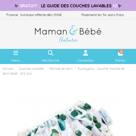
✨
GRATUIT
:
LE GUIDE
DES COUCHES LAVABLES
ICI
✨
France : livraison offerte dès 100€
Paiement en 3x sans frais
0
Menu
Recherche
Connexion
Panier
Accueil
Couches lavables
Maillots de bain
Eucalyptus - Couche maillot de
bain bébé - 0/2 ans