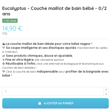
Eucalyptus - Couche maillot de bain bébé - 0/2
ans
En stock
14,90 €
TTC
🐳
La couche maillot de bain idéale pour votre bébé nageur !
💛
Sa coupe intelligente et ses élastiques ajustés
maintiennent les selles
à l'intérieur,
🌿
Sans produits chimiques, douce et ajustable
,
✈️
Fine et ultra légère
, elle s'emporte partout
♻️
Réutilisable à l'infini
, c'est une alternative écologique et économique aux
couches de bain jetables !
💚 C'est la couche de bain
indispensable
pour
profiter de la baignade avec
bébé !
AJOUTER AU PANIER