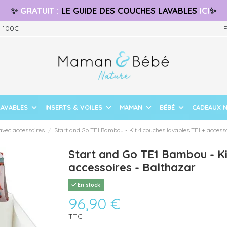
✨
GRATUIT
:
LE GUIDE
DES COUCHES LAVABLES
ICI
✨
s 100€
P
LAVABLES
INSERTS & VOILES
MAMAN
BÉBÉ
CADEAUX 
avec accessoires
Start and Go TE1 Bambou - Kit 4 couches lavables TE1 + accesso
Start and Go TE1 Bambou - Ki
accessoires - Balthazar
En stock
96,90 €
TTC