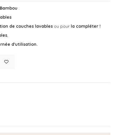
Bambou
:
vables
ction de couches lavables
ou pour
la compléter !
bles
,
rnée d'utilisation.