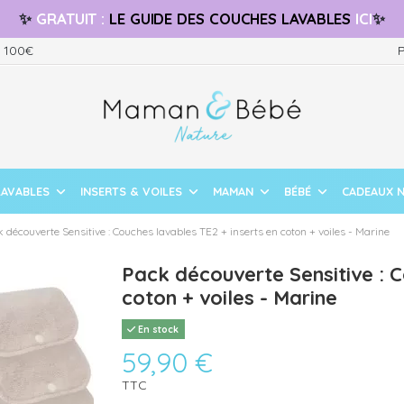
✨
GRATUIT
:
LE GUIDE
DES COUCHES LAVABLES
ICI
✨
s 100€
P
LAVABLES
INSERTS & VOILES
MAMAN
BÉBÉ
CADEAUX 
 découverte Sensitive : Couches lavables TE2 + inserts en coton + voiles - Marine
Pack découverte Sensitive : C
coton + voiles - Marine
En stock
59,90 €
TTC